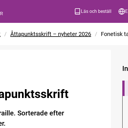
Läs och beställ
E
t
/
Åttapunktsskrift – nyheter 2026
/
Fonetisk ta
I
tapunktsskrift
aille. Sorterade efter
r.