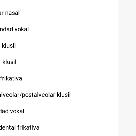
ar nasal
undad vokal
 klusil
 klusil
frikativa
alveolar/postalveolar klusil
ndad vokal
dental frikativa