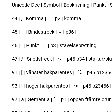
Unicode Dec | Symbol | Beskrivning | Punkt | Si
44 | , | Komma | ⠂ | p2 | komma
45 | – | Bindestreck | ⠤ | p36 |
46 | . | Punkt | ⠄ | p3 | stavelsebrytning
47 | / | Snedstreck | ⠘⠌ | p45 p34 | startar/s
91 | [ | vänster hakparentes | ⠘⠷ | p45 p12356
93 | ] | höger hakparentes | ⠘⠾ | p45 p23456 |
97 | a | Gement a | ⠁ | p1 | öppen främre oru