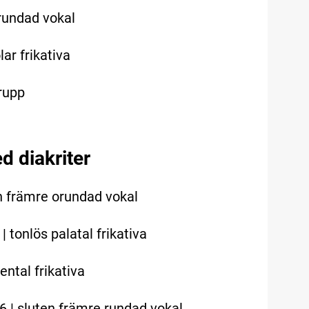
 rundad vokal
ar frikativa
grupp
 diakriter
n främre orundad vokal
| tonlös palatal frikativa
ental frikativa
6 | sluten främre rundad vokal