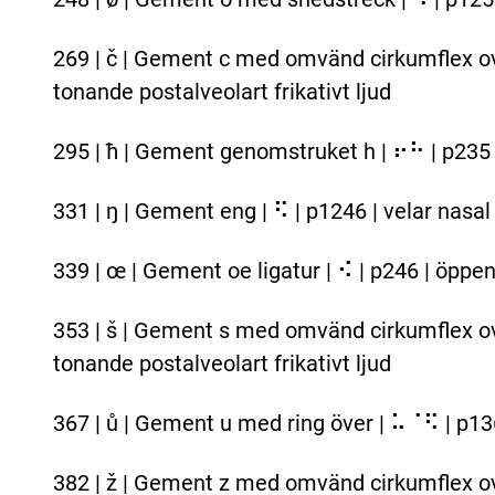
269 | č | Gement c med omvänd cirkumflex ov
tonande postalveolart frikativt ljud
295 | ħ | Gement genomstruket h | ⠖⠓ | p235 p
331 | ŋ | Gement eng | ⠫ | p1246 | velar nasal
339 | œ | Gement oe ligatur | ⠪ | p246 | öppe
353 | š | Gement s med omvänd cirkumflex ov
tonande postalveolart frikativt ljud
367 | ů | Gement u med ring över | ⠥⠈⠫ | p13
382 | ž | Gement z med omvänd cirkumflex ov