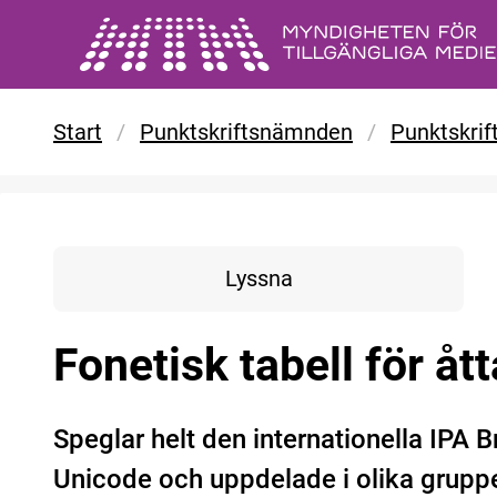
Gå till huvudinnehåll
Start
/
Punktskriftsnämnden
/
Punktskrif
Lyssna
Fonetisk tabell för åt
Speglar helt den internationella IPA Br
Unicode och uppdelade i olika gruppe