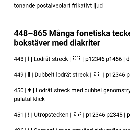
tonande postalveolart frikativt ljud
448–865 Många fonetiska tecken
bokstäver med diakriter
448 | ǀ | Lodrät streck | ⠯⠹ | p12346 p1456 | d
449 | ǁ | Dubbelt lodrät streck | ⠯⠇ | p12346 p1
450 | ǂ | Lodrät streck med dubbel genomstry
palatal klick
451 | ǃ | Utropstecken | ⠯⠞ | p12346 p2345 | p