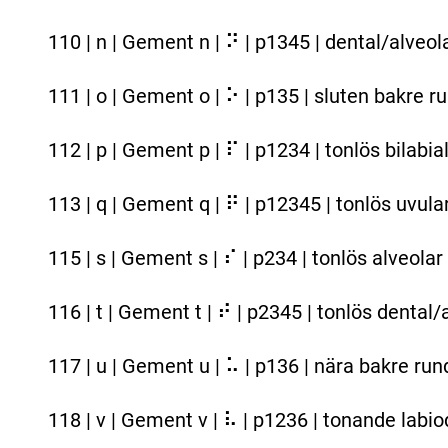
110 | n | Gement n | ⠝ | p1345 | dental/alveol
111 | o | Gement o | ⠕ | p135 | sluten bakre r
112 | p | Gement p | ⠏ | p1234 | tonlös bilabial
113 | q | Gement q | ⠟ | p12345 | tonlös uvular
115 | s | Gement s | ⠎ | p234 | tonlös alveolar 
116 | t | Gement t | ⠞ | p2345 | tonlös dental/
117 | u | Gement u | ⠥ | p136 | nära bakre ru
118 | v | Gement v | ⠧ | p1236 | tonande labio