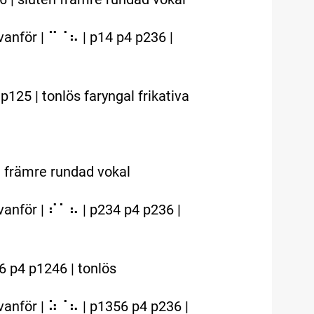
anför | ⠉⠈⠦ | p14 p4 p236 |
125 | tonlös faryngal frikativa
n främre rundad vokal
anför | ⠎⠁⠦ | p234 p4 p236 |
6 p4 p1246 | tonlös
anför | ⠵⠈⠦ | p1356 p4 p236 |