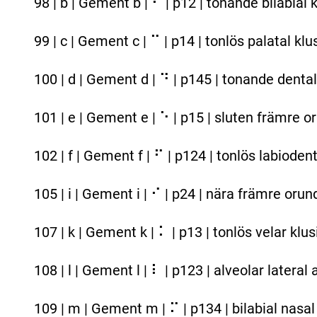
98 | b | Gement b | ⠃ | p12 | tonande bilabial k
99 | c | Gement c | ⠉ | p14 | tonlös palatal klus
100 | d | Gement d | ⠙ | p145 | tonande dental
101 | e | Gement e | ⠑ | p15 | sluten främre 
102 | f | Gement f | ⠋ | p124 | tonlös labiodent
105 | i | Gement i | ⠊ | p24 | nära främre oru
107 | k | Gement k | ⠅ | p13 | tonlös velar klusi
108 | l | Gement l | ⠇ | p123 | alveolar latera
109 | m | Gement m | ⠍ | p134 | bilabial nasal