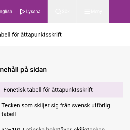
nglish
Lyssna
Sök
Meny
bell för åttapunktsskrift
nnehåll på sidan
Fonetisk tabell för åttapunktsskrift
Tecken som skiljer sig från svensk utförlig
tabell
32–191 Latinska bokstäver, skiljetecken,