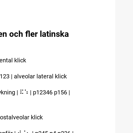
 och fler latinska
ental klick
23 | alveolar lateral klick
kning | ⠯⠱ | p12346 p156 |
ostalveolar klick