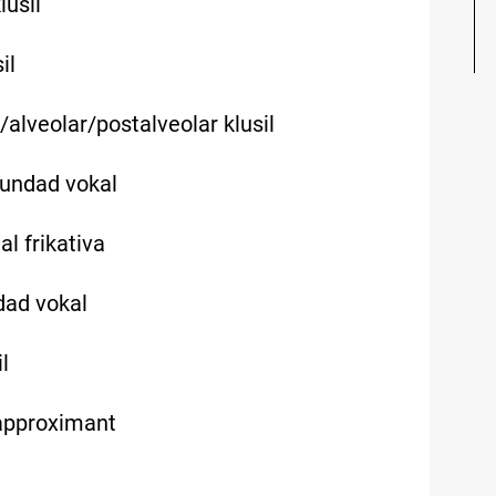
lusil
il
/alveolar/postalveolar klusil
orundad vokal
al frikativa
ndad vokal
l
l approximant