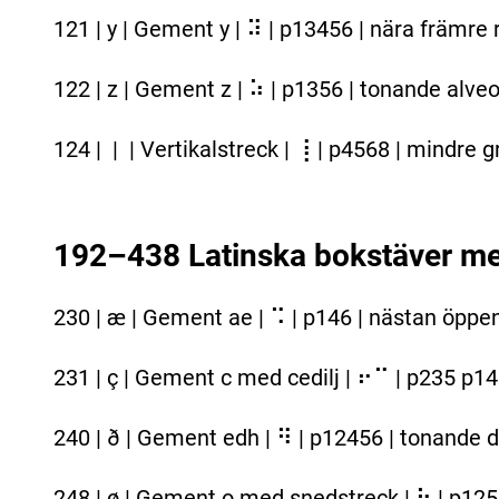
121 | y | Gement y | ⠽ | p13456 | nära främre
122 | z | Gement z | ⠵ | p1356 | tonande alveol
124 | | | Vertikalstreck | ⢸ | p4568 | mindre 
192–438 Latinska bokstäver med
230 | æ | Gement ae | ⠩ | p146 | nästan öppe
231 | ç | Gement c med cedilj | ⠖⠉ | p235 p14 
240 | ð | Gement edh | ⠻ | p12456 | tonande d
248 | ø | Gement o med snedstreck | ⠳ | p125