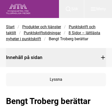
Gå till huvudinnehåll
Sök
Meny
Start
/
Produkter och tjänster
/
Punktskrift och
taktilt
/
Punktskriftstidningar
/
8 Sidor – lättlästa
nyheter i punktskrift
/
Bengt Troberg berättar
Innehåll på sidan
Lyssna
Bengt Troberg berättar