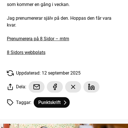
som kommer en gång i veckan.
Jag prenumererar själv på den. Hoppas den får vara
kvar.
Prenumerera på 8 Sidor – mtm
8 Sidors webbplats
Uppdaterad: 12 september 2025
Dela:
Taggar:
Punktskrift
Tagg
tillhör
Bengt Troberg berättar