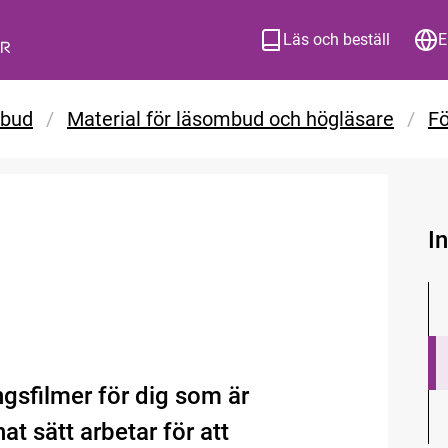
Läs och beställ
E
mbud
/
Material för läsombud och högläsare
/
Fö
I
ngsfilmer för dig som är
at sätt arbetar för att