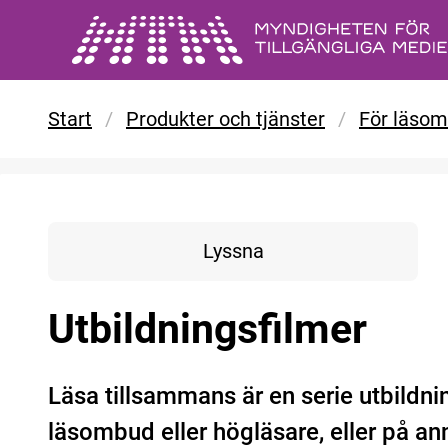
Gå till huvudinnehåll
Start
/
Produkter och tjänster
/
För läso
Lyssna
Utbildningsfilmer
Läsa tillsammans är en serie utbildni
läsombud eller högläsare, eller på ann