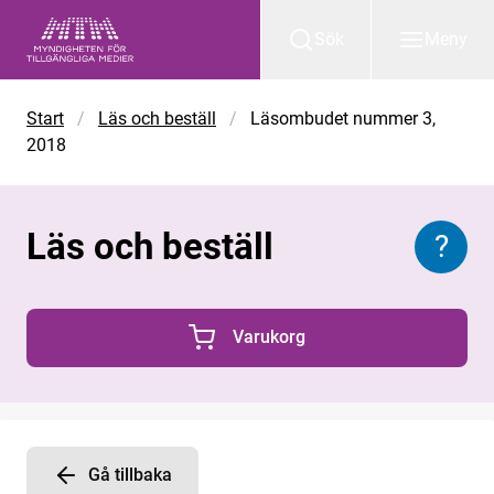
Gå till huvudinnehåll
Sök
Meny
Start
/
Läs och beställ
/
Läsombudet nummer 3,
2018
Läs och beställ
?
Inform
Varukorg
0 Produkter i varukorgen
Gå tillbaka