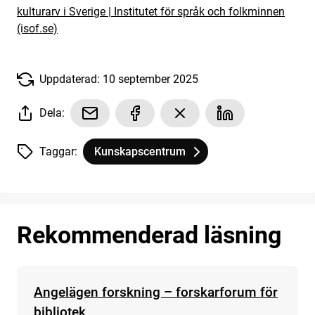
kulturarv i Sverige | Institutet för språk och folkminnen
(isof.se)
Uppdaterad: 10 september 2025
Dela:
Taggar:
Kunskapscentrum
Tagg
tillhör
Den okända berättelseskatten – och hur fol
Rekommenderad läsning
Angelägen forskning – forskarforum för
bibliotek