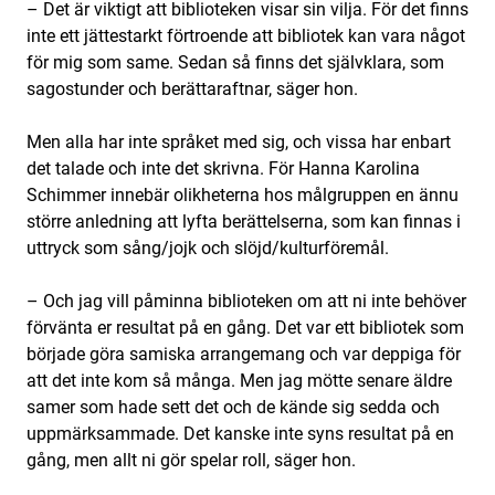
– Det är viktigt att biblioteken visar sin vilja. För det finns
inte ett jättestarkt förtroende att bibliotek kan vara något
för mig som same. Sedan så finns det självklara, som
sagostunder och berättaraftnar, säger hon.
Men alla har inte språket med sig, och vissa har enbart
det talade och inte det skrivna. För Hanna Karolina
Schimmer innebär olikheterna hos målgruppen en ännu
större anledning att lyfta berättelserna, som kan finnas i
uttryck som sång/jojk och slöjd/kulturföremål.
– Och jag vill påminna biblioteken om att ni inte behöver
förvänta er resultat på en gång. Det var ett bibliotek som
började göra samiska arrangemang och var deppiga för
att det inte kom så många. Men jag mötte senare äldre
samer som hade sett det och de kände sig sedda och
uppmärksammade. Det kanske inte syns resultat på en
gång, men allt ni gör spelar roll, säger hon.