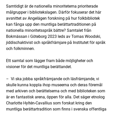
Samtidigt är de nationella minoriteterna prioriterade
målgrupper i bibliotekslagen. Därför fokuserar det här
avsnittet av Angelägen forskning på hur folkbibliotek
kan fånga upp den muntliga berättartraditionen på
nationella minoritetsspråk bättre? Samtalet från
Bokmässan i Göteborg 2023 leds av Tomas Woodski,
jiddischaktivist och språkfrämjare på Institutet för språk
och folkminnen.
Ett samtal som lägger fram både möjligheter och
visioner för det muntliga berättandet.
– Vi ska jobba språkfrämjande och läsfrämjande, vi
skulle kunna koppla ihop museerna och deras föremål
med arkiven och berättelserna och med biblioteken som
är en fantastisk arena, öppen för alla. Det säger etnolog
Charlotte Hyltén-Cavallius som forskat kring den
muntliga berättartradition som finns i svenska offentliga