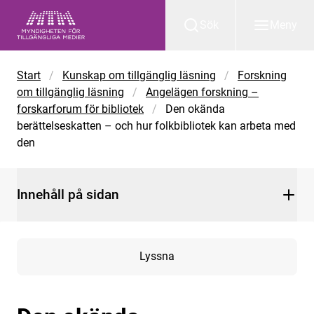
Gå till huvudinnehåll
Sök
Meny
Start
/
Kunskap om tillgänglig läsning
/
Forskning
om tillgänglig läsning
/
Angelägen forskning –
forskarforum för bibliotek
/
Den okända
berättelseskatten – och hur folkbibliotek kan arbeta med
den
Innehåll på sidan
Lyssna