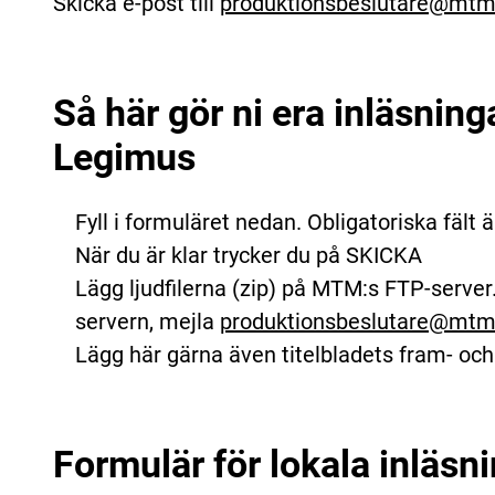
Skicka e-post till
produktionsbeslutare@mtm
Så här gör ni era inläsninga
Legimus
Fyll i formuläret nedan. Obligatoriska fält
När du är klar trycker du på SKICKA
Lägg ljudfilerna (zip) på MTM:s FTP-server.
servern, mejla
produktionsbeslutare@mtm
Lägg här gärna även titelbladets fram- oc
Formulär för lokala inläsn