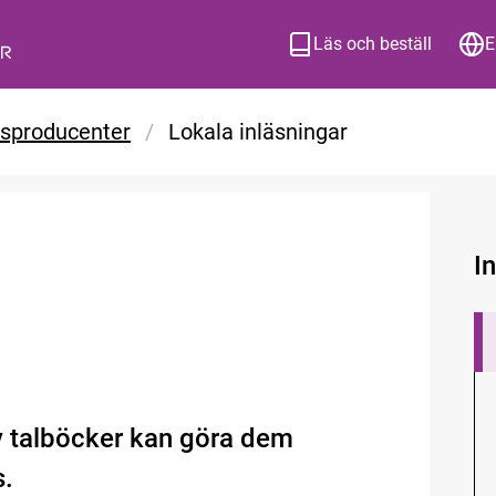
Läs och beställ
E
ksproducenter
/
Lokala inläsningar
I
v talböcker kan göra dem
s.