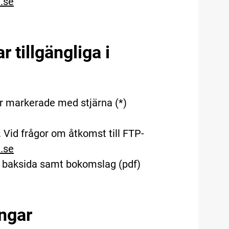
.se
r tillgängliga i
 är markerade med stjärna (*)
 Vid frågor om åtkomst till FTP-
.se
h baksida samt bokomslag (pdf)
ingar