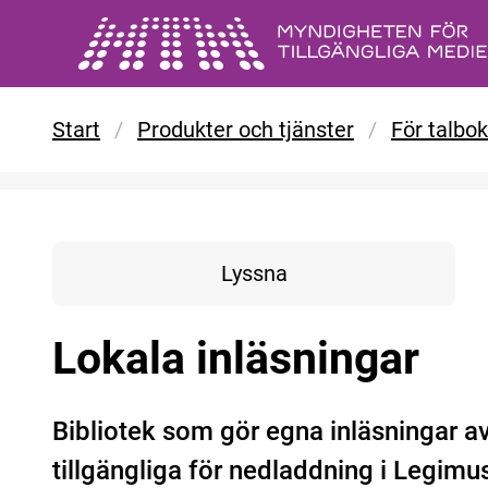
Gå till huvudinnehåll
Start
/
Produkter och tjänster
/
För talbo
Lyssna
Lokala inläsningar
Bibliotek som gör egna inläsningar a
tillgängliga för nedladdning i Legimu