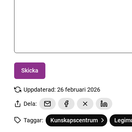
Uppdaterad: 26 februari 2026
Dela:
Taggar:
Kunskapscentrum
Legim
Tagg
tillhör
Lokala inläsningar
Tagg
tillhör
Lokala