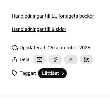
Handledningar till LL-förlagets böcker
Handledningar till 8 sidor
Uppdaterad: 16 september 2025
Dela:
Taggar:
Lättläst
Tagg
tillhör
Handledningar