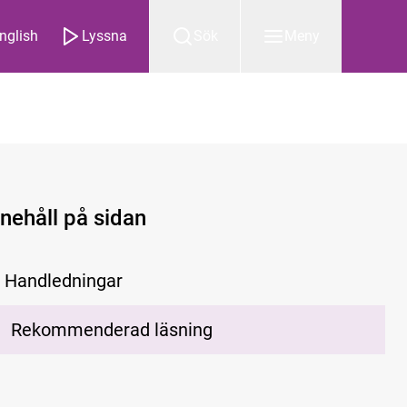
nglish
Lyssna
Sök
Meny
nnehåll på sidan
Handledningar
Rekommenderad läsning