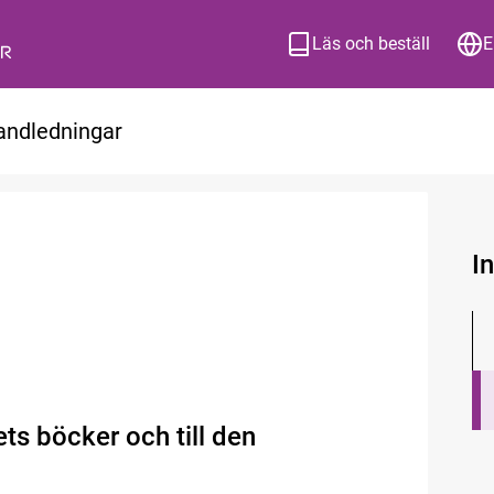
Läs och beställ
E
andledningar
I
ts böcker och till den