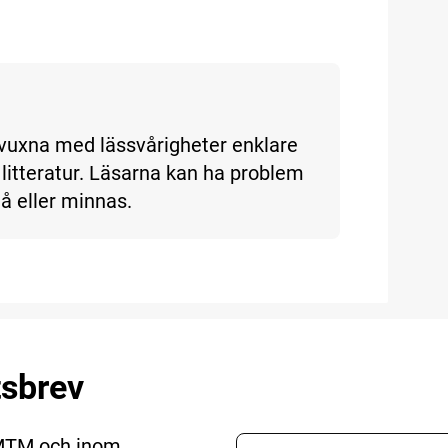
h vuxna med lässvårigheter enklare
litteratur. Läsarna kan ha problem
tå eller minnas.
tsbrev
 MTM och inom
E-postadress nyhetsbr