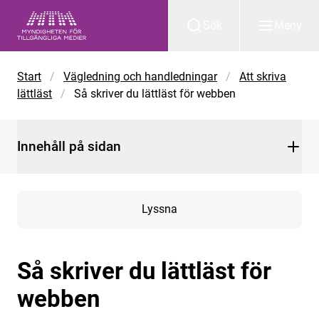
Gå till huvudinnehåll
Sök
Meny
Start
/
Vägledning och handledningar
/
Att skriva
lättläst
/
Så skriver du lättläst för webben
Innehåll på sidan
Lyssna
Så skriver du lättläst för
webben