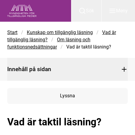
Gå till huvudinnehåll
Sök
Meny
Start
/
Kunskap om tillgänglig läsning
/
Vad är
tillgänglig läsning?
/
Om läsning och
funktionsnedsättningar
/
Vad är taktil läsning?
Innehåll på sidan
Lyssna
Vad är taktil läsning?