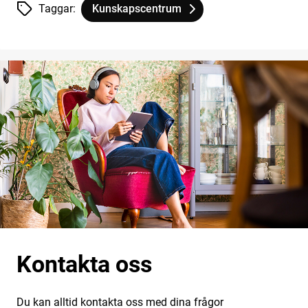
Taggar:
Kunskapscentrum
Tagg
tillhör
Vad är taktil läsning?
Kontakta oss
Du kan alltid kontakta oss med dina frågor