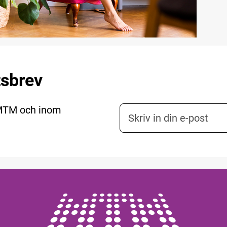
tsbrev
 MTM och inom
E-postadress nyhetsbr