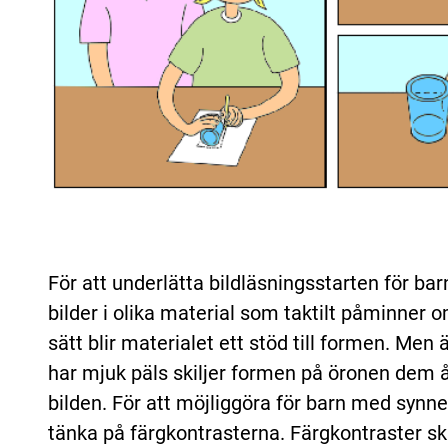
För att underlätta bildläsningsstarten för b
bilder i olika material som taktilt påminner 
sätt blir materialet ett stöd till formen. Me
har mjuk päls skiljer formen på öronen dem å
bilden. För att möjliggöra för barn med synned
tänka på färgkontrasterna. Färgkontraster s