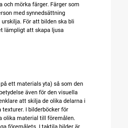
usa och mörka färger. Färger som
erson med synnedsättning
rskilja. För att bilden ska bli
t lämpligt att skapa ljusa
 på ett materials yta) så som den
 betydelse även för den visuella
nklare att skilja de olika delarna i
texturer. I bilderböcker för
olika material till föremålen.
a föremålets. I taktila bilder är