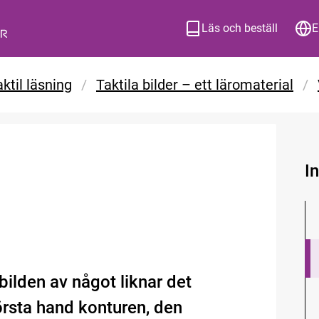
Läs och beställ
E
ktil läsning
/
Taktila bilder – ett läromaterial
/
I
bilden av något liknar det
örsta hand konturen, den