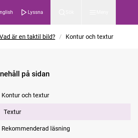
nglish
Lyssna
Sök
Meny
Vad är en taktil bild?
/
Kontur och textur
nnehåll på sidan
Kontur och textur
Textur
Rekommenderad läsning