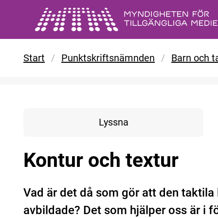
Gå till huvudinnehåll
Start
/
Punktskriftsnämnden
/
Barn och ta
Lyssna
Kontur och textur
Vad är det då som gör att den taktila 
avbildade? Det som hjälper oss är i f