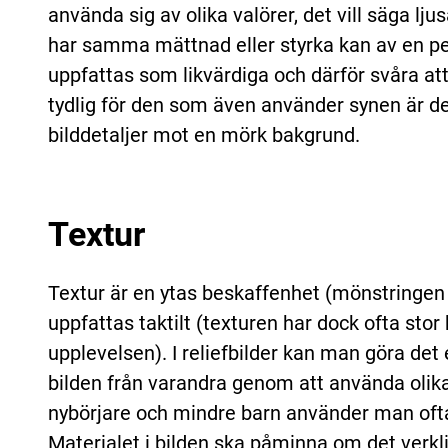
använda sig av olika valörer, det vill säga lj
har samma mättnad eller styrka kan av en p
uppfattas som likvärdiga och därför svåra att u
tydlig för den som även använder synen är de
bilddetaljer mot en mörk bakgrund.
Textur
Textur är en ytas beskaffenhet (mönstringen
uppfattas taktilt (texturen har dock ofta stor
upplevelsen). I reliefbilder kan man göra det e
bilden från varandra genom att använda olika 
nybörjare och mindre barn använder man ofta 
Materialet i bilden ska påminna om det verklig