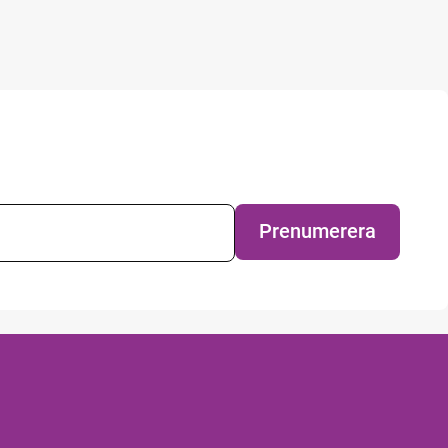
evsprenumeration
Prenumerera