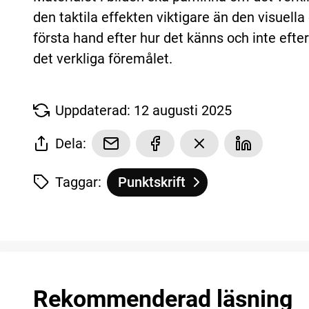
den taktila effekten viktigare än den visuella 
första hand efter hur det känns och inte e
det verkliga föremålet.
Uppdaterad: 12 augusti 2025
Dela:
Taggar:
Punktskrift
Tagg
tillhör
Kontur och textur
Rekommenderad läsning