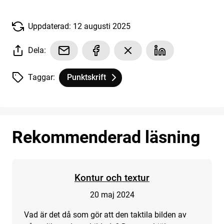
Uppdaterad: 12 augusti 2025
Dela:
Taggar:
Punktskrift
Tagg
tillhör
Vad är en bild?
Rekommenderad läsning
Kontur och textur
20 maj 2024
Vad är det då som gör att den taktila bilden av