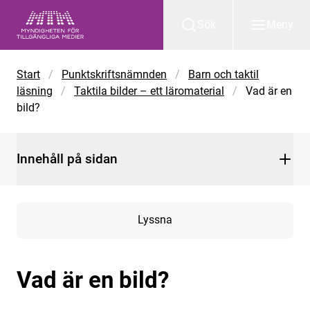
Gå till huvudinnehåll
Sök
Meny
Start
/
Punktskriftsnämnden
/
Barn och taktil
läsning
/
Taktila bilder – ett läromaterial
/
Vad är en
bild?
Innehåll på sidan
Lyssna
Vad är en bild?