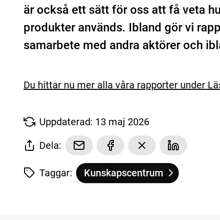
är också ett sätt för oss att få veta h
produkter används. Ibland gör vi rap
samarbete med andra aktörer och iblan
Du hittar nu mer alla våra rapporter under Lä
Uppdaterad: 13 maj 2026
Dela:
Taggar:
Kunskapscentrum
Tagg
tillhör
Våra rapporter och undersökni