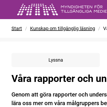
Gå till huvudinnehåll
Start
/
Kunskap om tillgänglig läsning
/
V
Lyssna
Våra rapporter och u
Genom att göra rapporter och under
lära oss mer om våra målgruppers beh