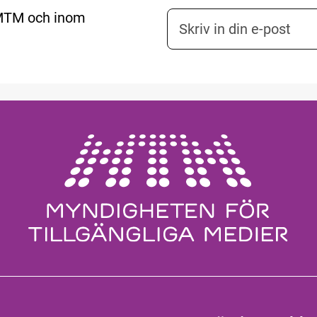
 MTM och inom
E-postadress nyhetsbr