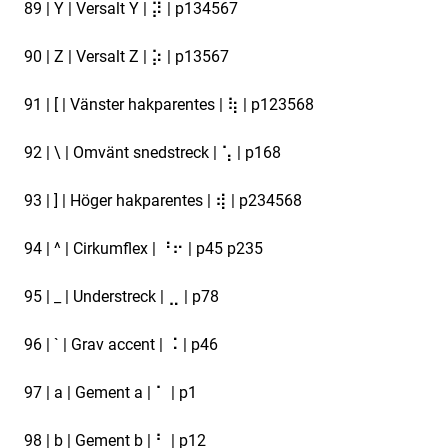
89 | Y | Versalt Y | ⡽ | p134567
90 | Z | Versalt Z | ⡵ | p13567
91 | [ | Vänster hakparentes | ⢷ | p123568
92 | \ | Omvänt snedstreck | ⢡ | p168
93 | ] | Höger hakparentes | ⢾ | p234568
94 | ^ | Cirkumflex | ⠘⠖ | p45 p235
95 | _ | Understreck | ⣀ | p78
96 | ` | Grav accent | ⠨ | p46
97 | a | Gement a | ⠁ | p1
98 | b | Gement b | ⠃ | p12