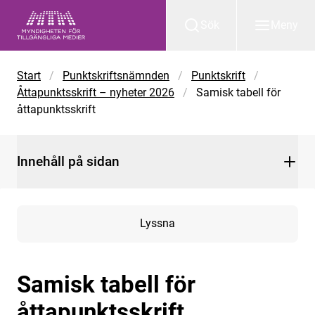
Gå till huvudinnehåll
Sök
Meny
Start
/
Punktskriftsnämnden
/
Punktskrift
/
Åttapunktsskrift – nyheter 2026
/
Samisk tabell för
åttapunktsskrift
Innehåll på sidan
Lyssna
Samisk tabell för
åttapunktsskrift