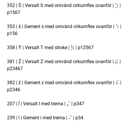
352 | Š | Versalt S med omvänd cirkumflex ovanför | ⡱ |
p1567
353 | š | Gement s med omvänd cirkumflex ovanför | ⠱ |
p156
358 | Ŧ | Versalt T med stroke | ⡳ | p12567
381 | Ž | Versalt Z med omvänd cirkumflex ovanför | ⡮ |
p23467
382 | ž | Gement z med omvänd cirkumflex ovanför | ⠮ |
p2346
207 | Ï | Versalt I med trema | ⡌ | p347
239 | ï | Gement i med trema | ⠌ | p34