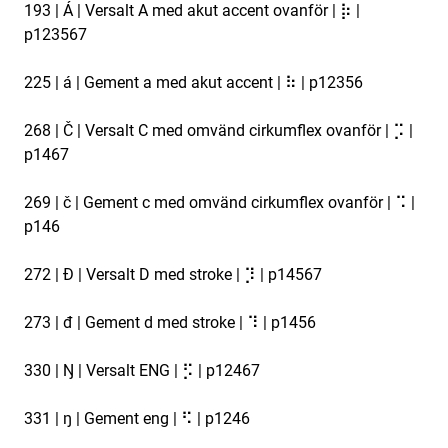
193 | Á | Versalt A med akut accent ovanför | ⡷ |
p123567
225 | á | Gement a med akut accent | ⠷ | p12356
268 | Č | Versalt C med omvänd cirkumflex ovanför | ⡩ |
p1467
269 | č | Gement c med omvänd cirkumflex ovanför | ⠩ |
p146
272 | Đ | Versalt D med stroke | ⡹ | p14567
273 | đ | Gement d med stroke | ⠹ | p1456
330 | Ŋ | Versalt ENG | ⡫ | p12467
331 | ŋ | Gement eng | ⠫ | p1246