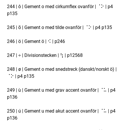
244 | ô | Gement o med cirkumflex ovanför | ⠈⠕ | p4
p135
245 | õ | Gement o med tilde ovanför | ⠈⠕ | p4 p135
246 | ö | Gement ö | ⠪ | p246
247 | ÷ | Divisionstecken | ⢳ | p12568
248 | ø | Gement o med snedstreck (danskt/norskt ö) |
⠈⠕ | p4 p135
249 | ù | Gement u med grav accent ovanför | ⠈⠥ | p4
p136
250 | ú | Gement u med akut accent ovanför | ⠈⠥ | p4
p136