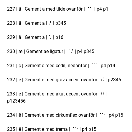
227 | ã | Gement a med tilde ovanför | ⠈⠁ | p4 p1
228 | ä | Gement ä | ⠜ | p345
229 | å | Gement å | ⠡ | p16
230 | æ | Gement ae ligatur | ⠈⠜ | p4 p345
231 | ç | Gement c med cedilj nedanför | ⠈⠉ | p4 p14
232 | è | Gement e med grav accent ovanför | ⠮ | p2346
233 | é | Gement e med akut accent ovanför | ⠿ |
p123456
234 | ê | Gement e med cirkumflex ovanför | ⠈⠑ | p4 p15
235 | ë | Gement e med trema | ⠈⠑ | p4 p15