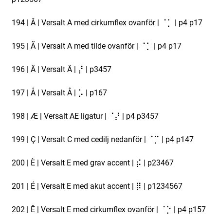
194 | Â | Versalt A med cirkumflex ovanför | ⠈⡁ | p4 p17
195 | Ã | Versalt A med tilde ovanför | ⠈⡁ | p4 p17
196 | Ä | Versalt Ä | ⡜ | p3457
197 | Å | Versalt Å | ⡡ | p167
198 | Æ | Versalt AE ligatur | ⠈⡜ | p4 p3457
199 | Ç | Versalt C med cedilj nedanför | ⠈⡉ | p4 p147
200 | È | Versalt E med grav accent | ⡮ | p23467
201 | É | Versalt E med akut accent | ⡿ | p1234567
202 | Ê | Versalt E med cirkumflex ovanför | ⠈⡑ | p4 p157