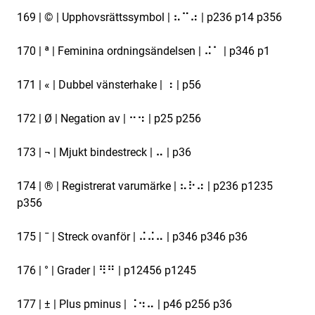
169 | © | Upphovsrättssymbol | ⠦⠉⠴ | p236 p14 p356
170 | ª | Feminina ordningsändelsen | ⠬⠁ | p346 p1
171 | « | Dubbel vänsterhake | ⠰ | p56
172 | Ø | Negation av | ⠒⠲ | p25 p256
173 | ¬ | Mjukt bindestreck | ⠤ | p36
174 | ® | Registrerat varumärke | ⠦⠗⠴ | p236 p1235
p356
175 | ¯ | Streck ovanför | ⠬⠬⠤ | p346 p346 p36
176 | ° | Grader | ⠻⠛ | p12456 p1245
177 | ± | Plus pminus | ⠨⠲⠤ | p46 p256 p36