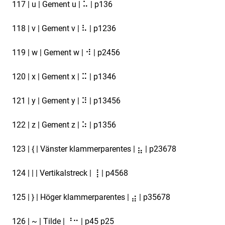
117 | u | Gement u | ⠥ | p136
118 | v | Gement v | ⠧ | p1236
119 | w | Gement w | ⠺ | p2456
120 | x | Gement x | ⠭ | p1346
121 | y | Gement y | ⠽ | p13456
122 | z | Gement z | ⠵ | p1356
123 | { | Vänster klammerparentes | ⣦ | p23678
124 | | | Vertikalstreck | ⢸ | p4568
125 | } | Höger klammerparentes | ⣴ | p35678
126 | ~ | Tilde | ⠘⠒ | p45 p25