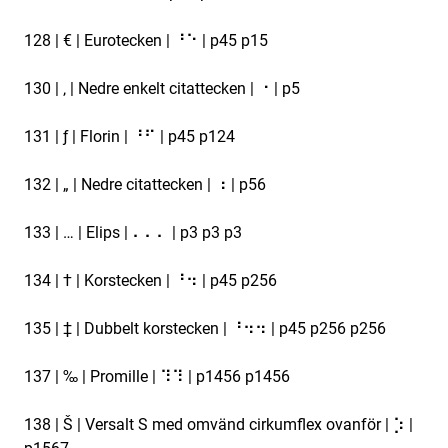
128 | € | Eurotecken | ⠘⠑ | p45 p15
130 | ‚ | Nedre enkelt citattecken | ⠐ | p5
131 | ƒ | Florin | ⠘⠋ | p45 p124
132 | „ | Nedre citattecken | ⠰ | p56
133 | … | Elips | ⠄⠄⠄ | p3 p3 p3
134 | † | Korstecken | ⠘⠲ | p45 p256
135 | ‡ | Dubbelt korstecken | ⠘⠲⠲ | p45 p256 p256
137 | ‰ | Promille | ⠹⠹ | p1456 p1456
138 | Š | Versalt S med omvänd cirkumflex ovanför | ⡱ |