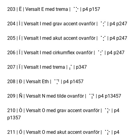
203 | Ë | Versalt E med trema | ⠈⡑ | p4 p157
204 | Ì | Versalt I med grav accent ovanför | ⠈⡊ | p4 p247
205 | Í | Versalt I med akut accent ovanför | ⠈⡊ | p4 p247
206 | Î | Versalt I med cirkumflex ovanför | ⠈⡊ | p4 p247
207 | Ï | Versalt I med trema | ⡌ | p347
208 | Ð | Versalt Eth | ⠈⡙ | p4 p1457
209 | Ñ | Versalt N med tilde ovanför | ⠈⡝ | p4 p13457
210 | Ò | Versalt O med grav accent ovanför | ⠈⡕ | p4
p1357
211 | Ó | Versalt O med akut accent ovanför | ⠈⡕ | p4