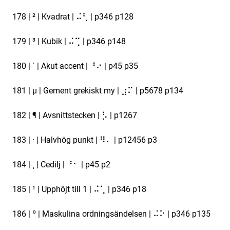
178 | ² | Kvadrat | ⠬⢃ | p346 p128
179 | ³ | Kubik | ⠬⢉ | p346 p148
180 | ´ | Akut accent | ⠘⠔ | p45 p35
181 | µ | Gement grekiskt my | ⣰⠍ | p5678 p134
182 | ¶ | Avsnittstecken | ⡣ | p1267
183 | · | Halvhög punkt | ⠻⠄ | p12456 p3
184 | ¸ | Cedilj | ⠘⠂ | p45 p2
185 | ¹ | Upphöjt till 1 | ⠬⢁ | p346 p18
186 | º | Maskulina ordningsändelsen | ⠬⠕ | p346 p135