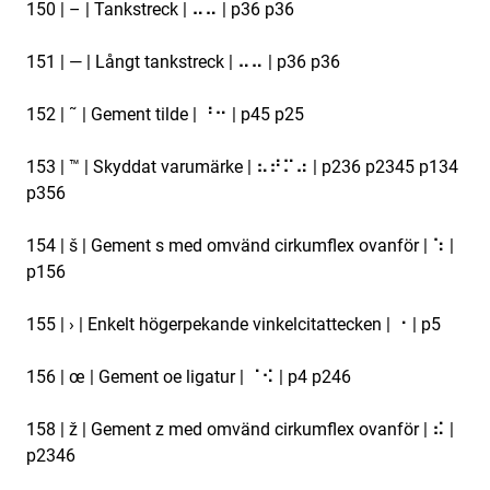
150 | – | Tankstreck | ⠤⠤ | p36 p36
151 | — | Långt tankstreck | ⠤⠤ | p36 p36
152 | ˜ | Gement tilde | ⠘⠒ | p45 p25
153 | ™ | Skyddat varumärke | ⠦⠞⠍⠴ | p236 p2345 p134
p356
154 | š | Gement s med omvänd cirkumflex ovanför | ⠱ |
p156
155 | › | Enkelt högerpekande vinkelcitattecken | ⠐ | p5
156 | œ | Gement oe ligatur | ⠈⠪ | p4 p246
158 | ž | Gement z med omvänd cirkumflex ovanför | ⠮ |
p2346