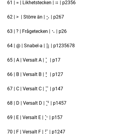
61 | = | Likhetstecken | ⠶ | p2356
62 | > | Större än | ⡢ | p267
63 | ? | Frågetecken | ⠢ | p26
64 | @ | Snabel-a | ⣷ | p1235678
65 | A | Versalt A | ⡁ | p17
66 | B | Versalt B | ⡃ | p127
67 | C | Versalt C | ⡉ | p147
68 | D | Versalt D | ⡙ | p1457
69 | E | Versalt E | ⡑ | p157
70 | F | Versalt F | ⡋ | p1247