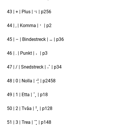
43 | + | Plus | ⠲ | p256
44 | , | Komma | ⠂ | p2
45 | – | Bindestreck | ⠤ | p36
46 | . | Punkt | ⠄ | p3
47 | / | Snedstreck | ⠌ | p34
48 | 0 | Nolla | ⢚ | p2458
49 | 1 | Etta | ⢁ | p18
50 | 2 | Tvåa | ⢃ | p128
51 | 3 | Trea | ⢉ | p148