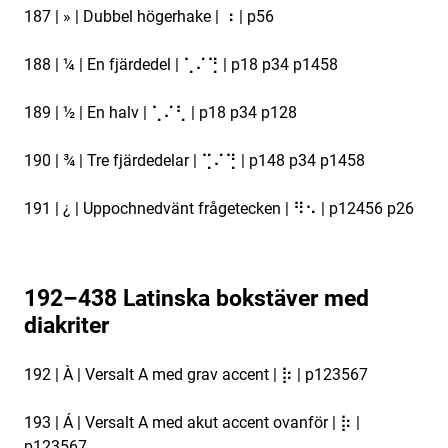
187 | » | Dubbel högerhake | ⠰ | p56
188 | ¼ | En fjärdedel | ⢁⠌⢙ | p18 p34 p1458
189 | ½ | En halv | ⢁⠌⢃ | p18 p34 p128
190 | ¾ | Tre fjärdedelar | ⢉⠌⢙ | p148 p34 p1458
191 | ¿ | Uppochnedvänt frågetecken | ⠻⠢ | p12456 p26
192–438 Latinska bokstäver med
diakriter
192 | À | Versalt A med grav accent | ⡷ | p123567
193 | Á | Versalt A med akut accent ovanför | ⡷ |
p123567