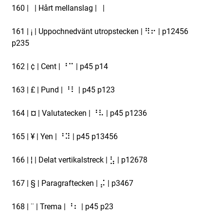
160 | | Hårt mellanslag | |
161 | ¡ | Uppochnedvänt utropstecken | ⠻⠖ | p12456
p235
162 | ¢ | Cent | ⠘⠉ | p45 p14
163 | £ | Pund | ⠘⠇ | p45 p123
164 | ¤ | Valutatecken | ⠘⠧ | p45 p1236
165 | ¥ | Yen | ⠘⠽ | p45 p13456
166 | ¦ | Delat vertikalstreck | ⣣ | p12678
167 | § | Paragraftecken | ⡬ | p3467
168 | ¨ | Trema | ⠘⠆ | p45 p23