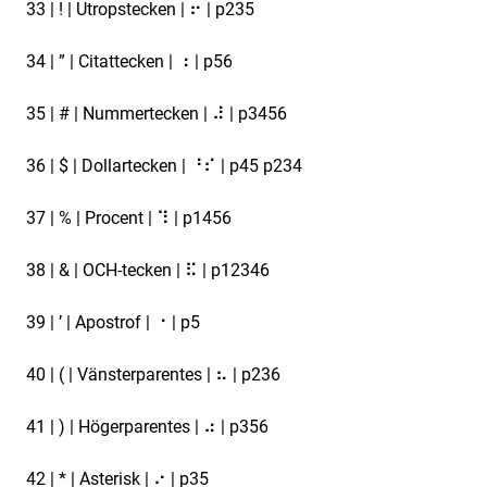
33 | ! | Utropstecken | ⠖ | p235
34 | ” | Citattecken | ⠰ | p56
35 | # | Nummertecken | ⠼ | p3456
36 | $ | Dollartecken | ⠘⠎ | p45 p234
37 | % | Procent | ⠹ | p1456
38 | & | OCH-tecken | ⠯ | p12346
39 | ’ | Apostrof | ⠐ | p5
40 | ( | Vänsterparentes | ⠦ | p236
41 | ) | Högerparentes | ⠴ | p356
42 | * | Asterisk | ⠔ | p35