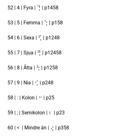
52 | 4 | Fyra | ⢙ | p1458
53 | 5 | Femma | ⢑ | p158
54 | 6 | Sexa | ⢋ | p1248
55 | 7 | Sjua | ⢛ | p12458
56 | 8 | Åtta | ⢓ | p1258
57 | 9 | Nia | ⢊ | p248
58 | : | Kolon | ⠒ | p25
59 | ; | Semikolon | ⠆ | p23
60 | < | Mindre än | ⢔ | p358