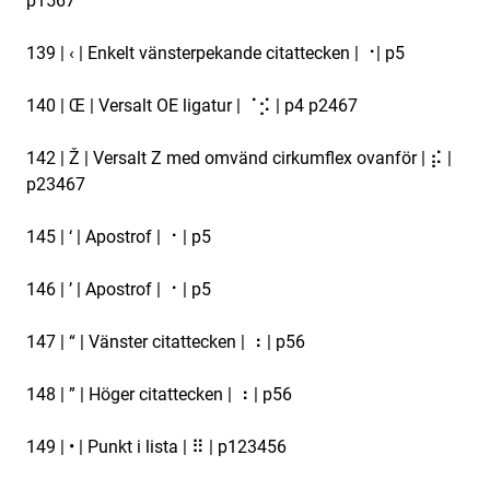
p1567
139 | ‹ | Enkelt vänsterpekande citattecken | ⠐| p5
140 | Œ | Versalt OE ligatur | ⠈⡪ | p4 p2467
142 | Ž | Versalt Z med omvänd cirkumflex ovanför | ⡮ |
p23467
145 | ‘ | Apostrof | ⠐ | p5
146 | ’ | Apostrof | ⠐ | p5
147 | “ | Vänster citattecken | ⠰ | p56
148 | ” | Höger citattecken | ⠰ | p56
149 | • | Punkt i lista | ⠿ | p123456