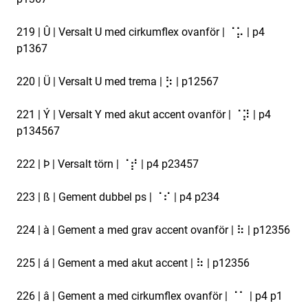
219 | Û | Versalt U med cirkumflex ovanför | ⠈⡥ | p4
p1367
220 | Ü | Versalt U med trema | ⡳ | p12567
221 | Ý | Versalt Y med akut accent ovanför | ⠈⡽ | p4
p134567
222 | Þ | Versalt törn | ⠈⡞ | p4 p23457
223 | ß | Gement dubbel ps | ⠈⠎ | p4 p234
224 | à | Gement a med grav accent ovanför | ⠷ | p12356
225 | á | Gement a med akut accent | ⠷ | p12356
226 | â | Gement a med cirkumflex ovanför | ⠈⠁ | p4 p1