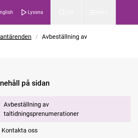
nglish
Lyssna
Sök
Meny
antärenden
/
Avbeställning av
nnehåll på sidan
Avbeställning av
taltidningsprenumerationer
Kontakta oss