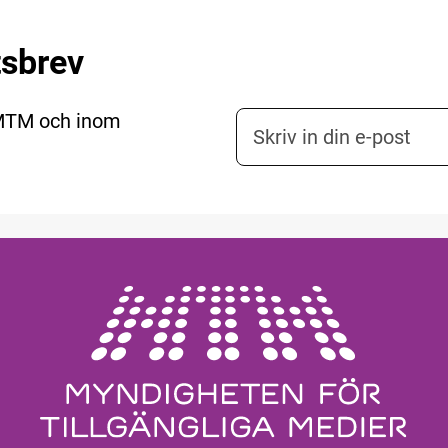
tsbrev
 MTM och inom
E-postadress nyhetsbr