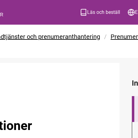
Läs och beställ
E
dtjänster och prenumeranthantering
/
Prenumer
I
tioner