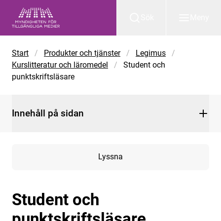
Gå till huvudinnehåll
Sök
Meny
Start
/
Produkter och tjänster
/
Legimus
/
Kurslitteratur och läromedel
/
Student och
punktskriftsläsare
Innehåll på sidan
Lyssna
Student och
punktskriftsläsare