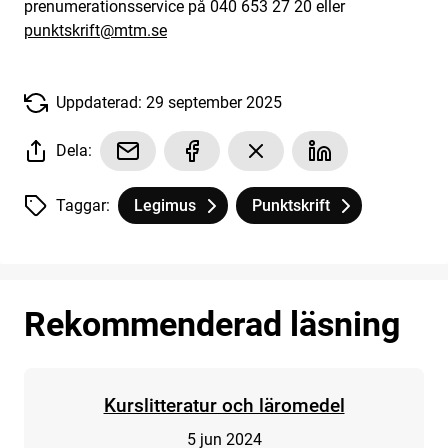
prenumerationsservice på 040 653 27 20 eller
punktskrift@mtm.se
Uppdaterad: 29 september 2025
Dela:
Taggar:
Legimus
Punktskrift
Tagg
tillhör
Student och punktskriftsläsare
Tagg
tillhör
Student och punktskriftslä
Rekommenderad läsning
Kurslitteratur och läromedel
5 jun 2024