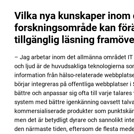
Vilka nya kunskaper inom d
forskningsområde kan förän
tillgänglig läsning framöv
– Jag arbetar inom det allmänna området IT 
och ljud är de huvudsakliga teknologierna s
information från hälso-relaterade webbplatser. 
börjar integreras på offentliga webbplatser i S
bättre och anpassar sig ofta till varje talare
system med bättre igenkänning oavsett talva
kommersialiserade produkter som punktskärm
men det är betydligt dyrare och sannolikt inte
den närmaste tiden, eftersom de flesta medel 