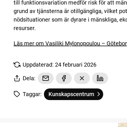
till funktionsvariation medför risk för att m
grund av tjänsterna är otillgängliga, vilket pot
nödsituationer som är dyrare i mänskliga, e
resurser.
Läs mer om Vasiliki Mylonopoulou – Götebor
Uppdaterad: 24 februari 2026
Dela:
Taggar:
Kunskapscentrum
Tagg
tillhör
Tre frågor till Vasiliki Mylonop