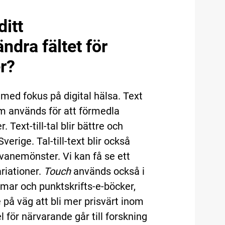
itt
dra fältet för
er?
med fokus på digital hälsa. Text
om används för att förmedla
Text-till-tal blir bättre och
verige. Tal-till-text blir också
s vanemönster. Vi kan få se ett
riationer.
Touch
används också i
ar och punktskrifts-e-böcker,
 på väg att bli mer prisvärt inom
för närvarande går till forskning