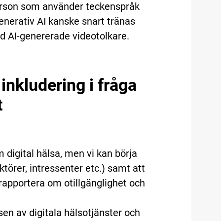
 person som använder teckenspråk
generativ AI kanske snart tränas
med AI-genererade videotolkare.
 inkludering i fråga
t
m digital hälsa, men vi kan börja
törer, intressenter etc.) samt att
rapportera om otillgänglighet och
en av digitala hälsotjänster och