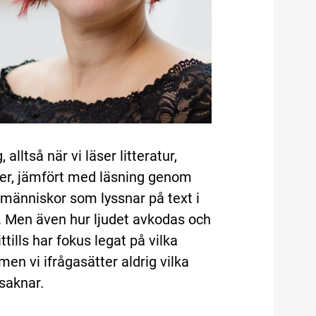
alltså när vi läser litteratur,
ser, jämfört med läsning genom
å människor som lyssnar på text i
. Men även hur ljudet avkodas och
ills har fokus legat på vilka
en vi ifrågasätter aldrig vilka
 saknar.