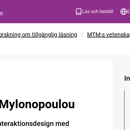
Läs och beställ
E
orskning om tillgänglig läsning
/
MTM:s vetenskap
I
ki Mylonopoulou
interaktionsdesign med