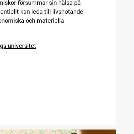
änniskor försummar sin hälsa på
entiellt kan leda till livshotande
konomiska och materiella
gs universitet
oulou