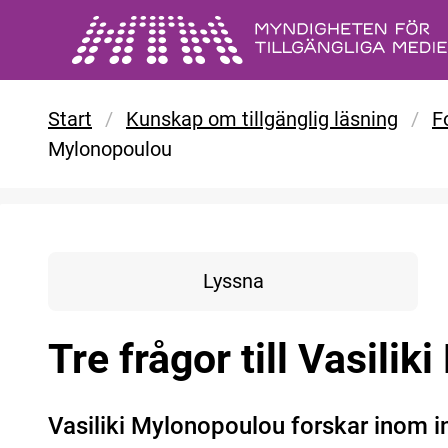
Gå till huvudinnehåll
Start
/
Kunskap om tillgänglig läsning
/
F
Mylonopoulou
Lyssna
Tre frågor till Vasili
Vasiliki Mylonopoulou forskar inom 