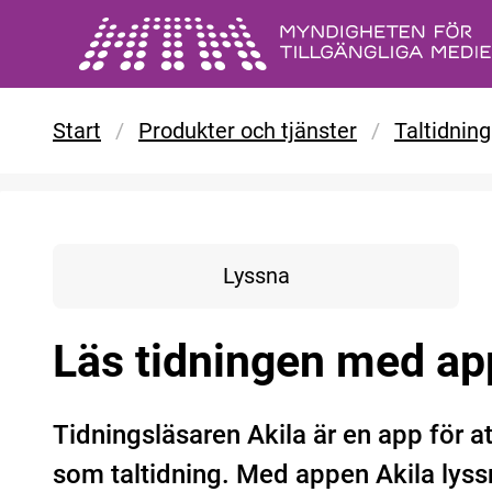
Gå till huvudinnehåll
Start
/
Produkter och tjänster
/
Taltidning
Lyssna
Läs tidningen med ap
Tidningsläsaren Akila är en app för at
som taltidning. Med appen Akila lyss