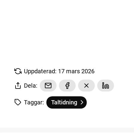
Uppdaterad: 17 mars 2026
Dela:
Taggar:
Taltidning
Tagg
tillhör
Läs tidningen med appen Akila