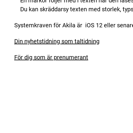
En markör följer med i texten när den läse
Du kan skräddarsy texten med storlek, typs
Systemkraven för Akila är iOS 12 eller senar
Din nyhetstidning som taltidning
För dig som är prenumerant