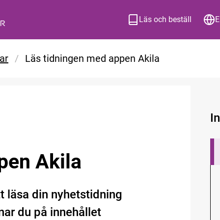
Läs och beställ
E
ar
/
Läs tidningen med appen Akila
I
pen Akila
t läsa din nyhetstidning
nar du på innehållet