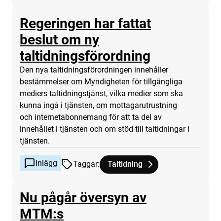
Regeringen har fattat
beslut om ny
Inlägg
taltidningsförordning
Den nya taltidningsförordningen innehåller
bestämmelser om Myndigheten för tillgängliga
mediers taltidningstjänst, vilka medier som ska
kunna ingå i tjänsten, om mottagarutrustning
och internetabonnemang för att ta del av
innehållet i tjänsten och om stöd till taltidningar i
tjänsten.
Inlägg
Taggar
:
Taltidning
Tagg
tillhör
Regeringen har fattat beslut om
Nu pågår översyn av
MTM:s