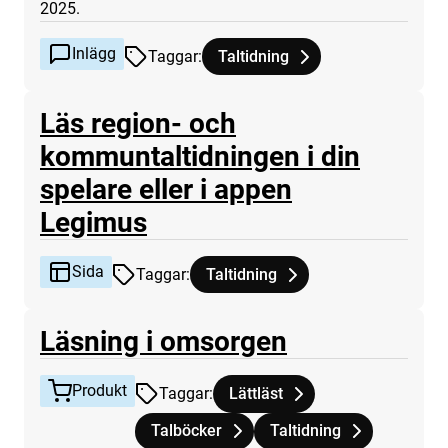
2025.
Inlägg
Taggar
:
Taltidning
Tagg
tillhör
Nu kan du ansöka om att ge ut d
Läs region- och
kommuntaltidningen i din
spelare eller i appen
Sida
Legimus
Sida
Taggar
:
Taltidning
Tagg
tillhör
Läs region- och kommuntaltidninge
Produkt
Läsning i omsorgen
Produkt
Taggar
:
Lättläst
Tagg
tillhör
Läsning i omsorgen
Talböcker
Taltidning
Tagg
tillhör
Läsning i omsorgen
Tagg
tillhör
Läsning i omsorgen