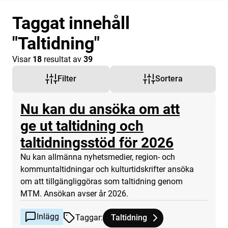
Taggat innehåll
"
Taltidning
"
Visar
18
resultat av
39
Filter
Sortera
Nu kan du ansöka om att
ge ut taltidning och
Inlägg
taltidningsstöd för 2026
Nu kan allmänna nyhetsmedier, region- och
kommuntaltidningar och kulturtidskrifter ansöka
om att tillgängliggöras som taltidning genom
MTM. Ansökan avser år 2026.
Inlägg
Taggar
:
Taltidning
Tagg
tillhör
Nu kan du ansöka om att ge ut ta