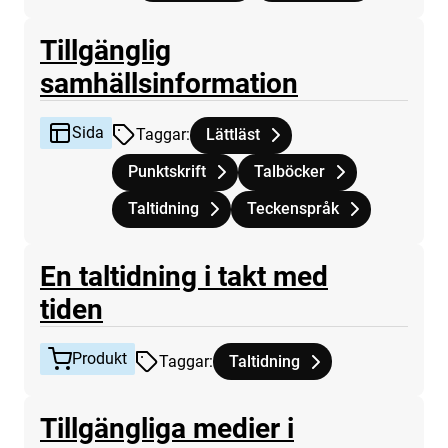
Tillgänglig
Sida
samhällsinformation
Sida
Taggar
:
Lättläst
Tagg
tillhör
Tillgänglig samhällsinformation
Punktskrift
Talböcker
Tagg
tillhör
Tillgänglig samhällsinformation
Tagg
tillhör
Tillgänglig samhällsinform
Taltidning
Teckenspråk
Tagg
tillhör
Tillgänglig samhällsinformation
Tagg
tillhör
Tillgänglig samhällsinforma
En taltidning i takt med
Produkt
tiden
Produkt
Taggar
:
Taltidning
Tagg
tillhör
En taltidning i takt med tiden
Tillgängliga medier i