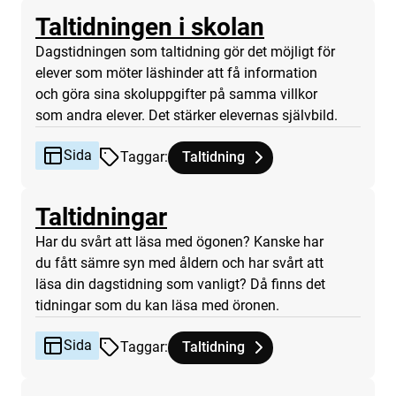
Sida
Taltidningen i skolan
Dagstidningen som taltidning gör det möjligt för
elever som möter läshinder att få information
och göra sina skoluppgifter på samma villkor
som andra elever. Det stärker elevernas självbild.
Sida
Taggar
:
Taltidning
Tagg
tillhör
Taltidningen i skolan
Sida
Taltidningar
Har du svårt att läsa med ögonen? Kanske har
du fått sämre syn med åldern och har svårt att
läsa din dagstidning som vanligt? Då finns det
tidningar som du kan läsa med öronen.
Sida
Taggar
:
Taltidning
Tagg
tillhör
Taltidningar