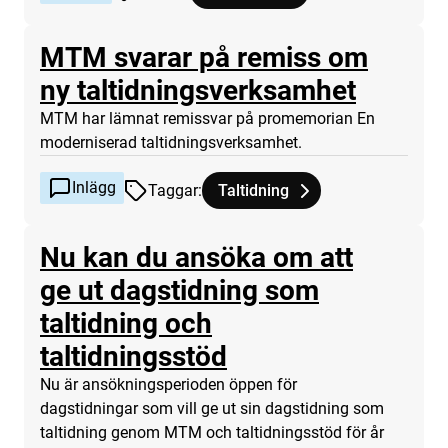
MTM svarar på remiss om
Inlägg
ny taltidningsverksamhet
MTM har lämnat remissvar på promemorian En
moderniserad taltidningsverksamhet.
Inlägg
Taggar
:
Taltidning
Tagg
tillhör
MTM svarar på remiss om ny ta
Nu kan du ansöka om att
ge ut dagstidning som
taltidning och
Inlägg
taltidningsstöd
Nu är ansökningsperioden öppen för
dagstidningar som vill ge ut sin dagstidning som
taltidning genom MTM och taltidningsstöd för år