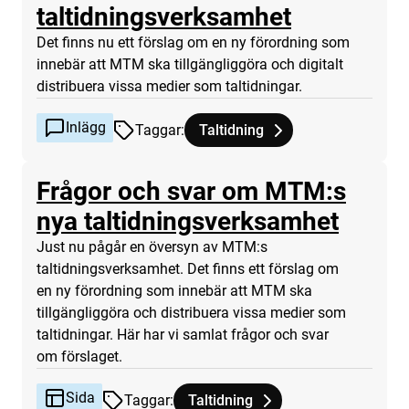
Inlägg
taltidningsverksamhet
Det finns nu ett förslag om en ny förordning som
innebär att MTM ska tillgängliggöra och digitalt
distribuera vissa medier som taltidningar.
Inlägg
Taggar
:
Taltidning
Tagg
tillhör
Nu pågår översyn av MTM:s tal
Frågor och svar om MTM:s
Sida
nya taltidningsverksamhet
Just nu pågår en översyn av MTM:s
taltidningsverksamhet. Det finns ett förslag om
en ny förordning som innebär att MTM ska
tillgängliggöra och distribuera vissa medier som
taltidningar. Här har vi samlat frågor och svar
om förslaget.
Sida
Taggar
:
Taltidning
Tagg
tillhör
Frågor och svar om MTM:s nya ta