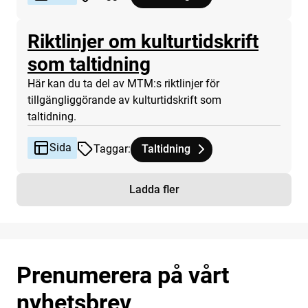
Riktlinjer om kulturtidskrift
Sida
som taltidning
Här kan du ta del av MTM:s riktlinjer för
tillgängliggörande av kulturtidskrift som
taltidning.
Sida
Taggar
:
Taltidning
Tagg
tillhör
Riktlinjer om kulturtidskrift som ta
Ladda fler
Prenumerera på vårt
nyhetsbrev