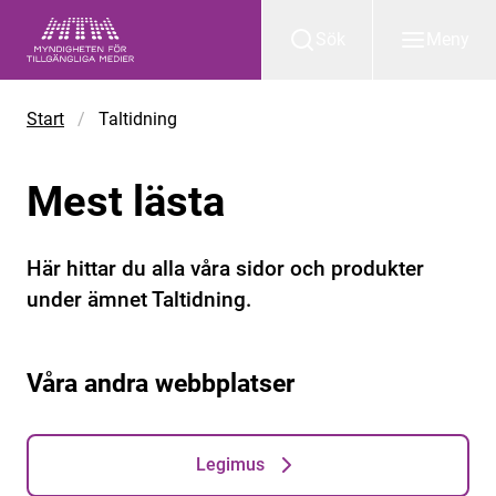
Gå till huvudinnehåll
Sök
Meny
Start
/
Taltidning
Mest lästa
Här hittar du alla våra sidor och produkter
under ämnet Taltidning.
Våra andra webbplatser
Legimus