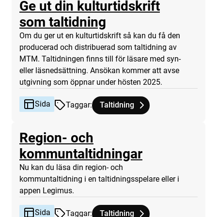
Ge ut din kulturtidskrift
Sida
som taltidning
Om du ger ut en kulturtidskrift så kan du få den
producerad och distribuerad som taltidning av
MTM. Taltidningen finns till för läsare med syn-
eller läsnedsättning. Ansökan kommer att avse
utgivning som öppnar under hösten 2025.
Sida
Taggar
:
Taltidning
Tagg
tillhör
Ge ut din kulturtidskrift som taltid
Region- och
Sida
kommuntaltidningar
Nu kan du läsa din region- och
kommuntaltidning i en taltidningsspelare eller i
appen Legimus.
Sida
Taggar
:
Taltidning
Tagg
tillhör
Region- och kommuntaltidningar