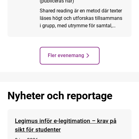
(publiceras här)
Shared reading är en metod där texter
läses högt och utforskas tillsammans
i grupp, med utrymme för samtal,
eftertanke och personliga tolkningar.
Nu släpper LL-förlaget en antologi
med lättlästa texter för shared
reading. Möt läsledarna Susan Båge,
Fler evenemang
Caroline Fajte, Emma Oskarsson och
Petra Romberg som möter vuxna
läsare med intellektuell
funktionsnedsättning och läsare som
Nyheter och reportage
är nya i svenska språket. Utifrån
praktiska exempel samtalar de om hur
gemensam läsning kan skapa
delaktighet, läsmod Doch djupare
Legimus inför e-legitimation – krav på
förståelse. Programledare: Anna W
sikt för studenter
Gustafsson, docent vid Lunds
universitet