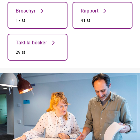
Broschyr
Rapport
Broschyr 17st
Rapport 41st
17 st
41 st
Taktila böcker
Taktila böcker 29st
29 st