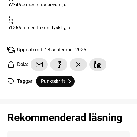
p2346 e med grav accent, è
p1256 u med trema, tyskt y, ü
Uppdaterad: 18 september 2025
Dela:
Taggar:
Punktskrift
Tagg
tillhör
Andra språk
Rekommenderad läsning