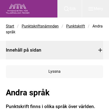
Gå till huvudinnehåll
Sök
Meny
Start
/
Punktskriftsnämnden
/
Punktskrift
/
Andra
språk
Innehåll på sidan
Lyssna
Andra språk
Punktskrift finns i olika språk över världen.