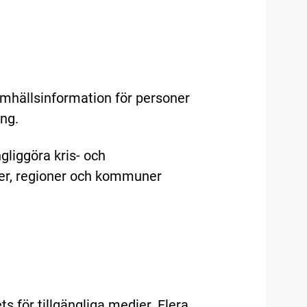
samhällsinformation för personer
ng.
ngliggöra kris- och
ter, regioner och kommuner
 för tillgängliga medier. Flera