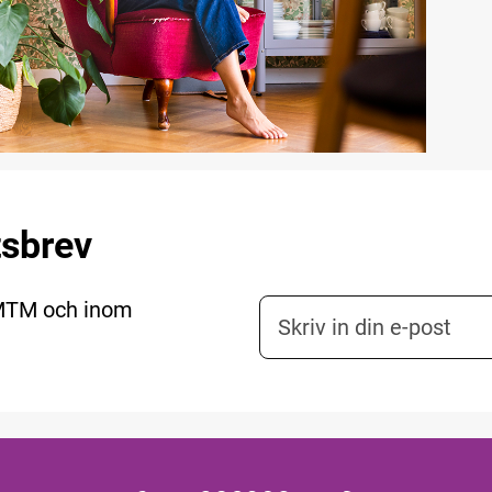
tsbrev
 MTM och inom
E-postadress nyhetsbr