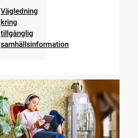
Vägledning
kring
ion
tillgänglig
samhällsinformation