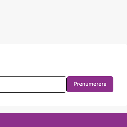
evsprenumeration
Prenumerera