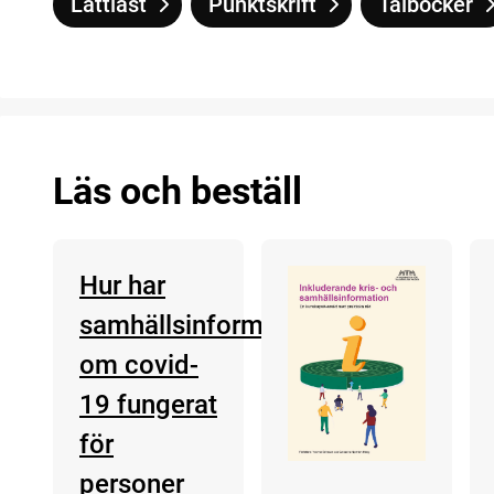
Lättläst
Punktskrift
Talböcker
Tagg
tillhör
Tillgänglig samhällsinformation
Tagg
tillhör
Tillgänglig samhällsinformat
Tagg
tillhör
Tillgänglig
Läs och beställ
Hur har
samhällsinformationen
om covid-
19 fungerat
för
personer