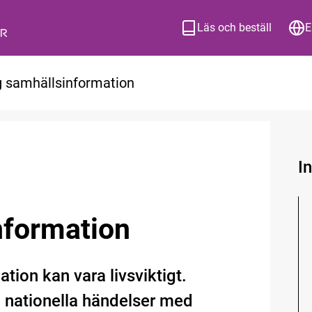
Läs och beställ
E
ig samhällsinformation
I
nformation
ation kan vara livsviktigt.
 nationella händelser med