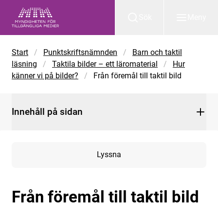
Gå till huvudinnehåll
Sök
Meny
Start
/
Punktskriftsnämnden
/
Barn och taktil
läsning
/
Taktila bilder – ett läromaterial
/
Hur
känner vi på bilder?
/
Från föremål till taktil bild
Innehåll på sidan
Lyssna
Från föremål till taktil bild