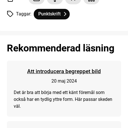
Taggar:
Punktskrift
Tagg
tillhör
Från föremål till taktil bild
Rekommenderad läsning
Att introducera begreppet bild
20 maj 2024
Det är bra att börja med ett känt föremål som
också har en tydlig yttre form. Här passar skeden
väl.