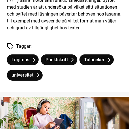
(NPF) samt motoriska funktionsnedsättningar. Syftet
med studien är att undersöka på vilket sätt situationen
och syftet med läsningen påverkar behoven hos läsarna,
till exempel med avseende på vilket format man väljer
och grad av tillgänglighet hos texten.
Taggar:
Legimus
Punktskrift
Talböcker
Tagg
tillhör
Lässituationer hos studenter
Tagg
tillhör
Lässituationer hos studenter
Tagg
tillhör
Lässituationer hos st
universitet
Tagg
tillhör
Lässituationer hos studenter