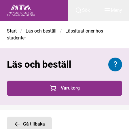
Gå till huvudinnehåll
Sök
Meny
Start
/
Läs och beställ
/
Lässituationer hos
studenter
Läs och beställ
?
Inform
Varukorg
0 Produkter i varukorgen
Gå tillbaka