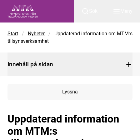
Gå till huvudinnehåll
Sök
Meny
Start
/
Nyheter
/
Uppdaterad information om MTM:s
tillsynsverksamhet
Innehåll på sidan
Lyssna
Uppdaterad information
om MTM:s