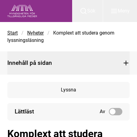
Gå till huvudinnehåll
Sök
Meny
Start
/
Nyheter
/
Komplext att studera genom
lyssningsläsning
Innehåll på sidan
Lyssna
Lättläst
Av
Komplext att studera