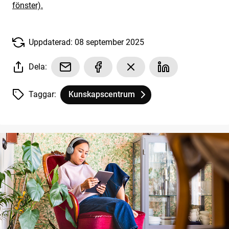
fönster).
Uppdaterad: 08 september 2025
Dela:
Taggar:
Kunskapscentrum
Tagg
tillhör
Komplext att studera genom lyssningsläsni