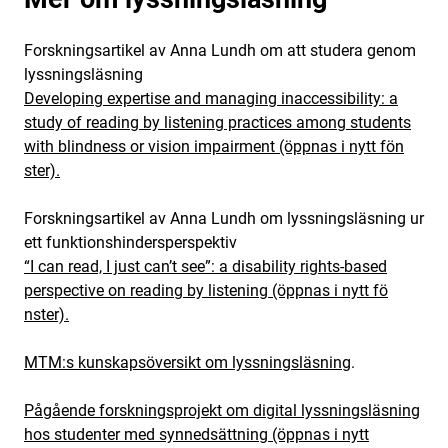
Forskningsartikel av Anna Lundh om att studera genom
lyssningsläsning
Developing expertise and managing inaccessibility: a
study of reading by listening practices among students
with blindness or vision impairment (öppnas i nytt fön
ster).
Forskningsartikel av Anna Lundh om lyssningsläsning ur
ett funktionshindersperspektiv
“I can read, I just can’t see”: a disability rights-based
perspective on reading by listening (öppnas i nytt fö
nster).
MTM:s kunskapsöversikt om lyssningsläsning
.
Pågående forskningsprojekt om digital lyssningsläsning
hos studenter med synnedsättning (öppnas i nytt