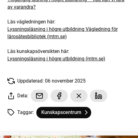
av varandra?
Läs vägledningen här:
Lyssningsläsning i högre utbildning Vägledning för
lärosätesbibliotek (mtm.se)
Läs kunskapsöversikten här:
Lyssningsläsning i högre utbildning (mtm.se)
Uppdaterad: 06 november 2025
Dela:
Taggar:
Kunskapscentrum
Tagg
tillhör
Ny vägledning kring lyssningsläsning i högr