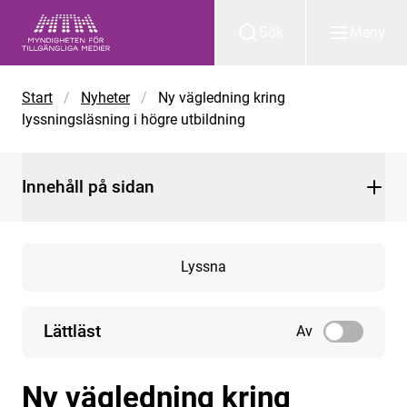
Gå till huvudinnehåll
Sök
Meny
Start
/
Nyheter
/
Ny vägledning kring
lyssningsläsning i högre utbildning
Innehåll på sidan
Lyssna
Lättläst
Av
Ny vägledning kring