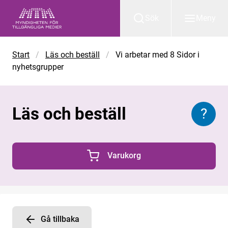
Gå till huvudinnehåll
Sök
Meny
Start
/
Läs och beställ
/
Vi arbetar med 8 Sidor i
nyhetsgrupper
Läs och beställ
?
Inform
Varukorg
0 Produkter i varukorgen
Gå tillbaka