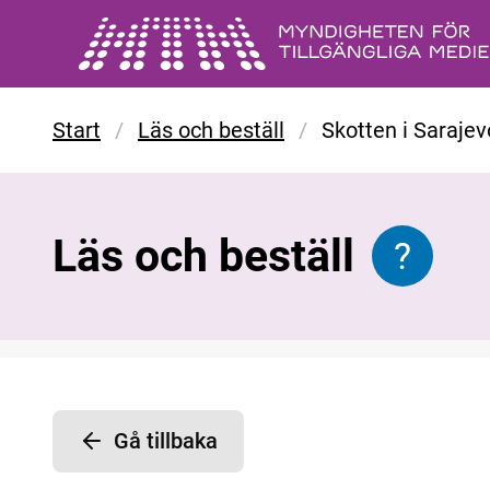
Gå till huvudinnehåll
Start
/
Läs och beställ
/
Skotten i Sarajevo
Läs och beställ
?
Informat
Gå tillbaka