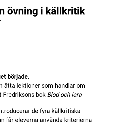
 övning i källkritik
r
get började.
m åtta lektioner som handlar om
gt Fredriksons bok
Blod och lera
ntroducerar de fyra källkritiska
n får eleverna använda kriterierna