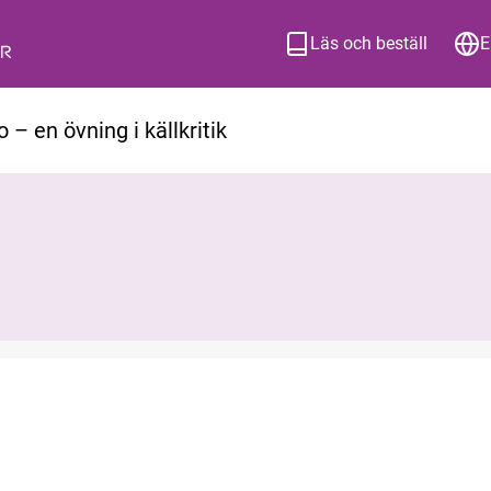
Läs och beställ
E
 – en övning i källkritik
ion om hur du beställer