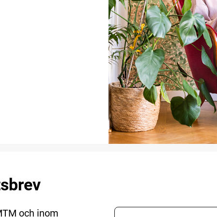
tsbrev
 MTM och inom
E-postadress nyhetsbr