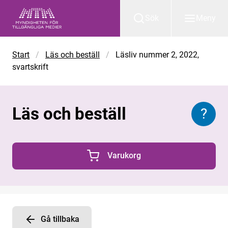
Gå till huvudinnehåll
Sök
Meny
Start
/
Läs och beställ
/
Läsliv nummer 2, 2022,
svartskrift
Läs och beställ
?
Inform
Varukorg
0 Produkter i varukorgen
Gå tillbaka