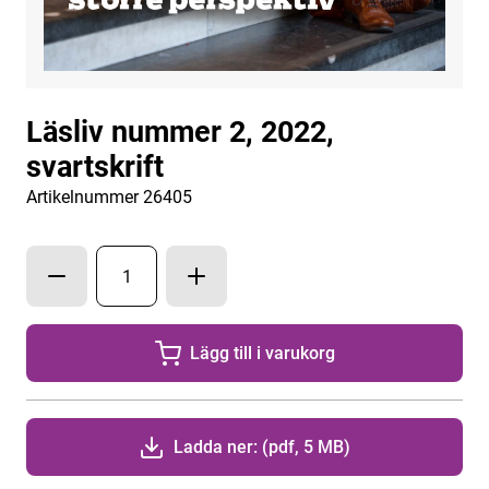
Läsliv nummer 2, 2022,
svartskrift
Artikelnummer 26405
Lägg till i varukorg
Lägg till
1
exemplar av
Ladda ner: (pdf, 5 MB)