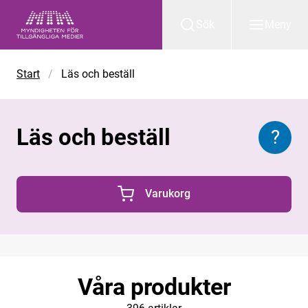
Gå till huvudinnehåll
Sök
Meny
Start
/
Läs och beställ
Läs och beställ
?
Inform
Varukorg
0 Produkter i varukorgen
Våra produkter