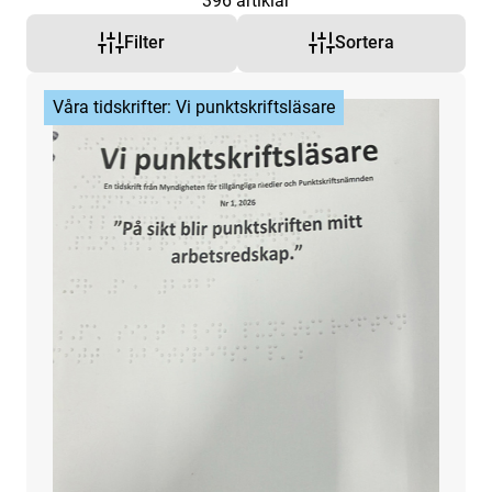
396
artiklar
Filter
Sortera
Våra tidskrifter: Vi punktskriftsläsare