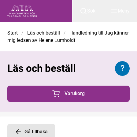
Gå till huvudinnehåll
Sök
Meny
Start
/
Läs och beställ
/
Handledning till Jag känner
mig ledsen av Helene Lumholdt
Läs och beställ
?
Inform
Varukorg
0 Produkter i varukorgen
Gå tillbaka