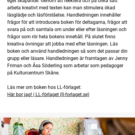
eget skapande. Genom att re­ektera och på olika sätt
arbeta kreativt med texten kan man stimulera ökad
läsglädje och läsförståelse. Handledningen innehåller
frågor för att introducera boken för deltagarna, frågor att
svara på och samtala om under eller efter läsningen och
frågor som rör hela bokens innehåll. På slutet finns
kreativa övningar att jobba med efter läsningen. Läs
boken och använd handledningen så som det passar din
grupp eller läsare. Handledningen är framtagen av Jenny
Friman och Åsa Söderling som arbetar som pedagoger
på Kulturcentrum Skåne.
Läs mer om boken hos LL-förlaget:
Här bor jag! | LL-förlaget (ll-forlaget.se)