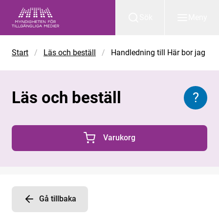
Gå till huvudinnehåll
Sök
Meny
Start
/
Läs och beställ
/
Handledning till Här bor jag
Läs och beställ
?
Inform
Varukorg
0 Produkter i varukorgen
Gå tillbaka