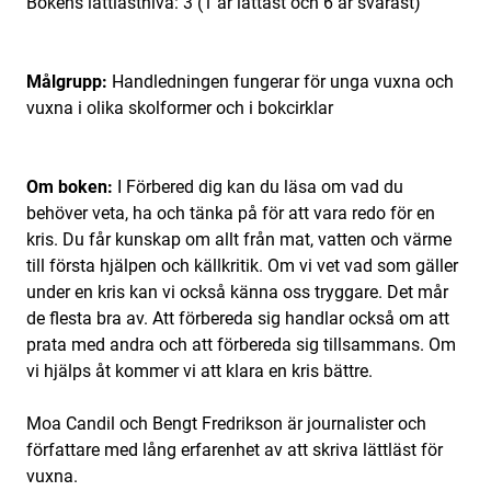
Bokens lättlästnivå: 3 (1 är lättast och 6 är svårast)
Målgrupp:
Handledningen fungerar för unga vuxna och
vuxna i olika skolformer och i bokcirklar
Om boken:
I Förbered dig kan du läsa om vad du
behöver veta, ha och tänka på för att vara redo för en
kris. Du får kunskap om allt från mat, vatten och värme
till första hjälpen och källkritik. Om vi vet vad som gäller
under en kris kan vi också känna oss tryggare. Det mår
de flesta bra av. Att förbereda sig handlar också om att
prata med andra och att förbereda sig tillsammans. Om
vi hjälps åt kommer vi att klara en kris bättre.
Moa Candil och Bengt Fredrikson är journalister och
författare med lång erfarenhet av att skriva lättläst för
vuxna.