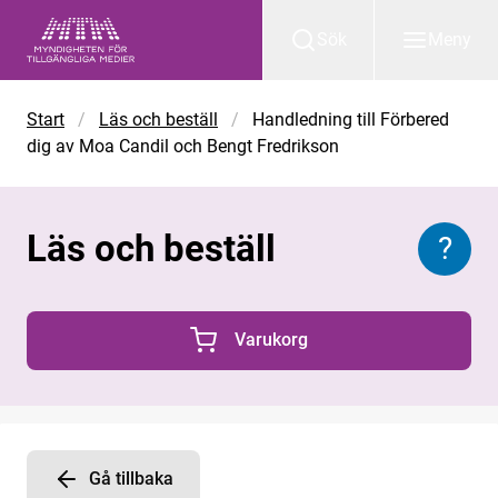
Gå till huvudinnehåll
Sök
Meny
Start
/
Läs och beställ
/
Handledning till Förbered
dig av Moa Candil och Bengt Fredrikson
Läs och beställ
?
Inform
Varukorg
0 Produkter i varukorgen
Gå tillbaka