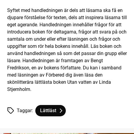
Syftet med handledningen är dels att läsarna ska få en
djupare förståelse för texten, dels att inspirera läsarna till
eget agerande. Handledningen innehåller frågor för att
introducera boken för deltagarna, frågor att svara på och
samtala om under eller efter läsningen och frågor och
uppgifter som rör hela bokens innehåll. Läs boken och
använd handledningen så som det passar din grupp eller
läsare. Handledningen är framtagen av Bengt
Fredrikson, en av bokens författare. Du kan i samband
med läsningen av Förbered dig även läsa den
skönlitterära lättlästa boken Utan vatten av Linda
Stjernholm.
Taggar:
Lättläst
Tagg
tillhör
Handledning till Förbered dig av Moa Candi