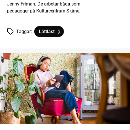
Jenny Friman. De arbetar båda som
pedagoger på Kulturcentrum Skåne.
Taggar:
Lättläst
Tagg
tillhör
Handledning till Alla hjärtans dag av Anna