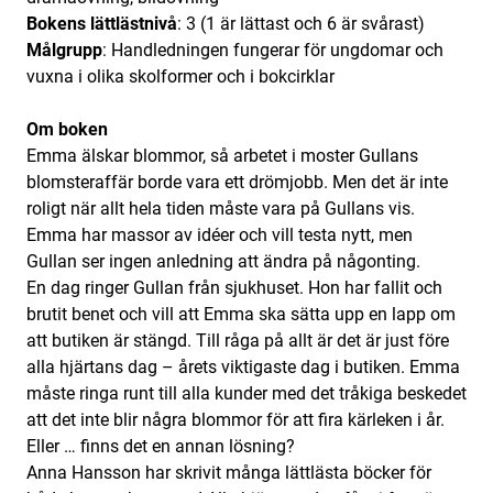
Bokens lättlästnivå
: 3 (1 är lättast och 6 är svårast)
Målgrupp
: Handledningen fungerar för ungdomar och
vuxna i olika skolformer och i bokcirklar
Om boken
Emma älskar blommor, så arbetet i moster Gullans
blomsteraffär borde vara ett drömjobb. Men det är inte
roligt när allt hela tiden måste vara på Gullans vis.
Emma har massor av idéer och vill testa nytt, men
Gullan ser ingen anledning att ändra på någonting.
En dag ringer Gullan från sjukhuset. Hon har fallit och
brutit benet och vill att Emma ska sätta upp en lapp om
att butiken är stängd. Till råga på allt är det är just före
alla hjärtans dag – årets viktigaste dag i butiken. Emma
måste ringa runt till alla kunder med det tråkiga beskedet
att det inte blir några blommor för att fira kärleken i år.
Eller … finns det en annan lösning?
Anna Hansson har skrivit många lättlästa böcker för