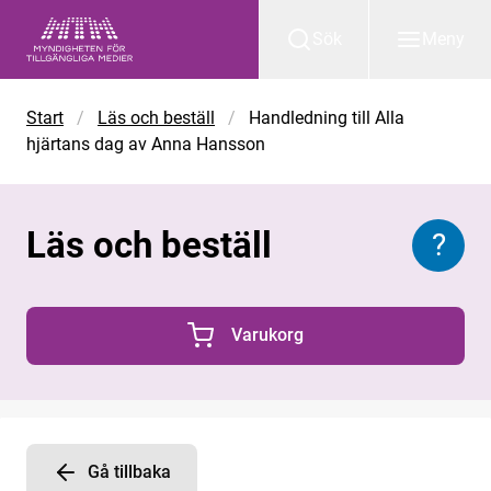
Gå till huvudinnehåll
Sök
Meny
Start
/
Läs och beställ
/
Handledning till Alla
hjärtans dag av Anna Hansson
Läs och beställ
?
Inform
Varukorg
0 Produkter i varukorgen
Gå tillbaka