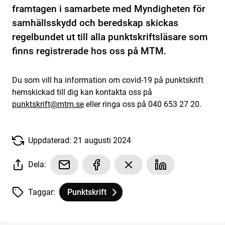
framtagen i samarbete med Myndigheten för
samhällsskydd och beredskap skickas
regelbundet ut till alla punktskriftsläsare som
finns registrerade hos oss på MTM.
Du som vill ha information om covid-19 på punktskrift
hemskickad till dig kan kontakta oss på
punktskrift@mtm.se
eller ringa oss på 040 653 27 20.
Uppdaterad: 21 augusti 2024
Dela:
Taggar:
Punktskrift
Tagg
tillhör
Information på punktskrift