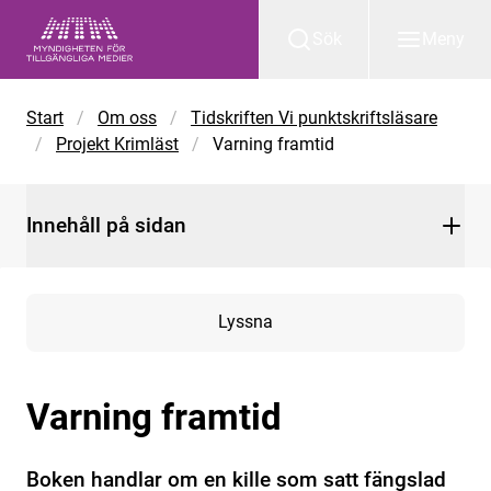
Gå till huvudinnehåll
Sök
Meny
Start
/
Om oss
/
Tidskriften Vi punktskriftsläsare
/
Projekt Krimläst
/
Varning framtid
Innehåll på sidan
Lyssna
Varning framtid
Boken handlar om en kille som satt fängslad