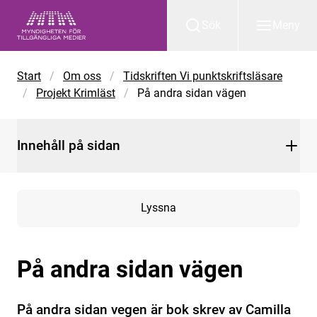
Gå till huvudinnehåll
Sök
Meny
Start
/
Om oss
/
Tidskriften Vi punktskriftsläsare
/
Projekt Krimläst
/
På andra sidan vägen
Innehåll på sidan
Lyssna
På andra sidan vägen
På andra sidan vegen är bok skrev av Camilla