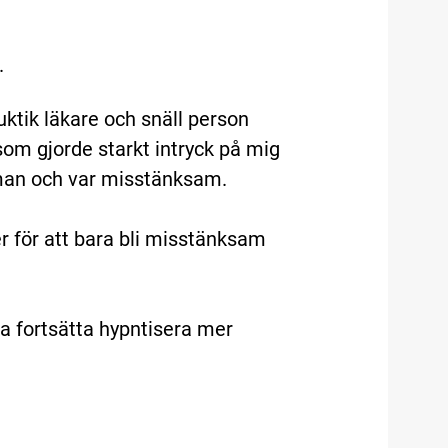
.
tik läkare och snäll person
som gjorde starkt intryck på mig
 man och var misstänksam.
er för att bara bli misstänksam
ka fortsätta hypntisera mer