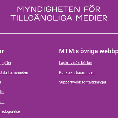
ar
MTM:s övriga webbp
pgifter
Lagkrav på e-böcker
ktskriftsnämnden
Punktskriftsnämnden
r
Supportwebb för taltidningar
dia
sen
sredogörelse