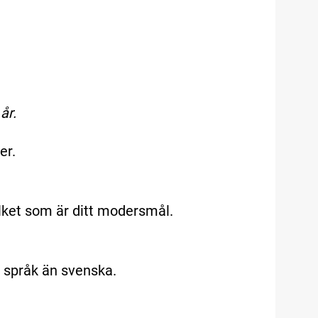
år.
er.
vilket som är ditt modersmål.
t språk än svenska.