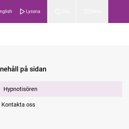
nglish
Lyssna
Sök
Meny
nnehåll på sidan
Hypnotisören
Kontakta oss