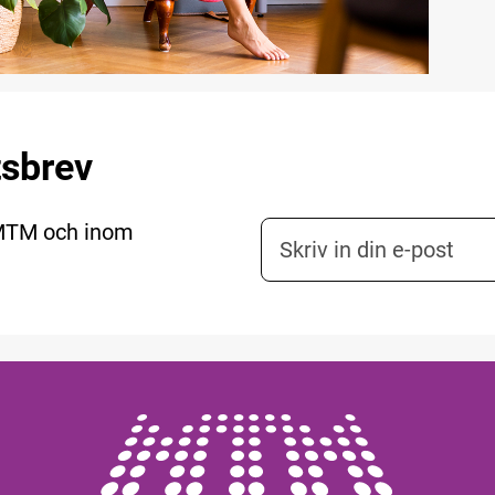
tsbrev
 MTM och inom
E-postadress nyhetsbr