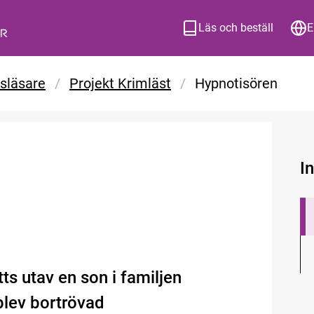
Läs och beställ
E
tsläsare
/
Projekt Krimläst
/
Hypnotisören
I
 utav en son i familjen
lev bortrövad