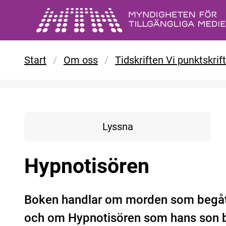
Gå till huvudinnehåll
Start
/
Om oss
/
Tidskriften Vi punktskrif
Lyssna
Hypnotisören
Boken handlar om morden som begåtts
och om Hypnotisören som hans son b