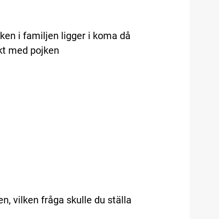
jken i familjen ligger i koma då
akt med pojken
.
n, vilken fråga skulle du ställa