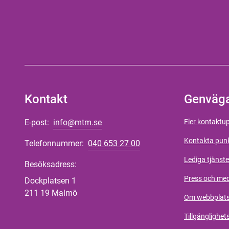
Kontakt
Genväg
E-post:
info@mtm.se
Fler kontaktup
Kontakta pun
Telefonnummer:
040 653 27 00
Lediga tjänste
Besöksadress:
Press och me
Dockplatsen 1
211 19 Malmö
Om webbplat
Tillgänglighet