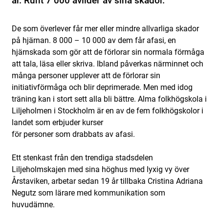
år. Runt 7 000 avlider av sina skador.
De som överlever får mer eller mindre allvarliga skador
på hjärnan. 8 000 – 10 000 av dem får afasi, en
hjärnskada som gör att de förlorar sin normala förmåga
att tala, läsa eller skriva. Ibland påverkas närminnet och
många personer upplever att de förlorar sin
initiativförmåga och blir deprimerade. Men med idog
träning kan i stort sett alla bli bättre. Alma folkhögskola i
Liljeholmen i Stockholm är en av de fem folk­högskolor i
landet som erbjuder kurser
för personer som drabbats av afasi.
Ett stenkast från den trendiga stadsdelen
Liljeholmskajen med sina höghus med lyxig vy över
Årstaviken, arbetar sedan 19 år tillbaka Cristina Adriana
Negutz som lärare med kommunikation som
huvudämne.