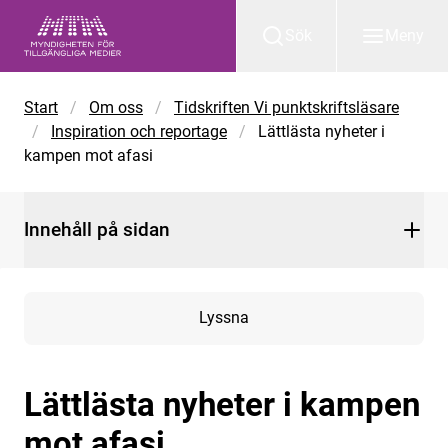
Gå till huvudinnehåll
Sök
Meny
Start
/
Om oss
/
Tidskriften Vi punktskriftsläsare
/
Inspiration och reportage
/
Lättlästa nyheter i
kampen mot afasi
Innehåll på sidan
Lyssna
Lättlästa nyheter i kampen
mot afasi