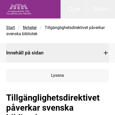
Gå till huvudinnehåll
Sök
Meny
Start
/
Nyheter
/
Tillgänglighetsdirektivet påverkar
svenska bibliotek
Innehåll på sidan
Lyssna
Tillgänglighetsdirektivet
påverkar svenska