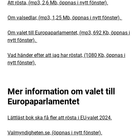
Att rösta, (mp3, 2,6 Mb, öppnas i nytt fönster).
Om valsedlar, (mp3, 1,25 Mb, öppnas i nytt fönster).
Om valet till Europaparlamentet, (mp3, 692 Kb, öppnas i
nytt fönster).
Vad händer efter att jag har röstat, (1080 Kb, öppnas i
nytt fönster).
Mer information om valet till
Europaparlamentet
Lättläst bok ska få fler att rösta i EU-valet 2024.
Valmyndigheten.se, (öppnas i nytt fönster).