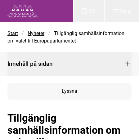
Gå till huvudinnehåll
Sök
Meny
Start
/
Nyheter
/
Tillgänglig samhällsinformation
om valet till Europaparlamentet
Innehåll på sidan
Lyssna
Tillgänglig
samhällsinformation om