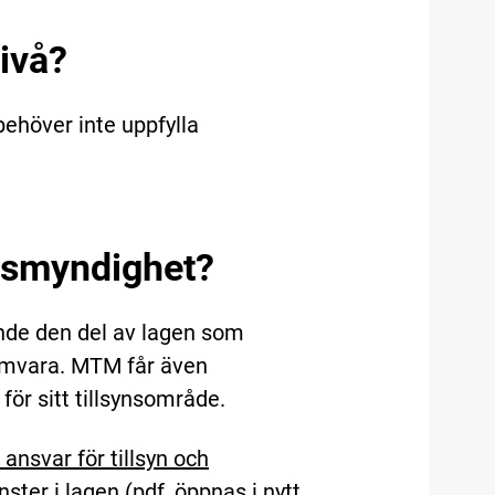
ivå?
behöver inte uppfylla
ynsmyndighet?
ande den del av lagen som
amvara. MTM får även
r för sitt tillsynsområde.
nsvar för tillsyn och
ster i lagen (pdf, öppnas i nytt