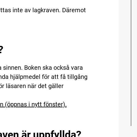
attas inte av lagkraven. Däremot
k?
ika sinnen. Boken ska också vara
da hjälpmedel för att få tillgång
ör läsaren när det gäller
 (öppnas i nytt fönster).
raven är uppfyllda?