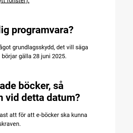
t fönster).
lig programvara?
got grundlagsskydd, det vill säga
börjar gälla 28 juni 2025.
ade böcker, så
en vid detta datum?
fast att för att e-böcker ska kunna
tskraven.