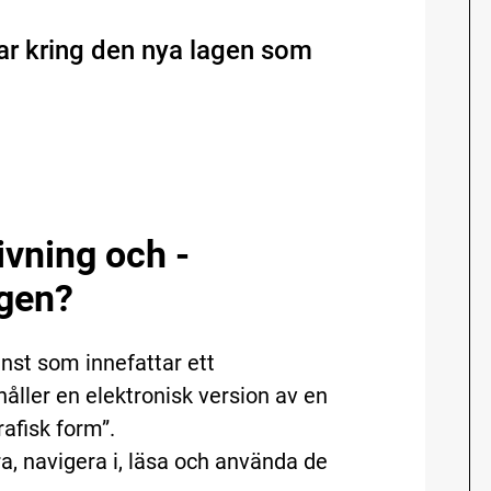
var kring den nya lagen som
ivning och -
lagen?
änst som innefattar ett
håller en elektronisk version av en
rafisk form”.
, navigera i, läsa och använda de