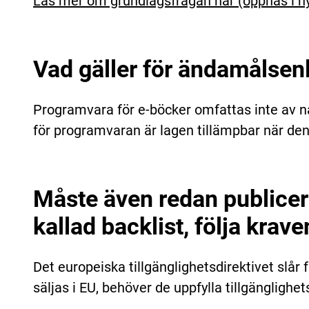
Läs mer om grundlagsfrågan här (öppnas i nyt
Vad gäller för ändamålsen
Programvara för e-böcker omfattas inte av nå
för programvaran är lagen tillämpbar när den 
Måste även redan publicer
kallad backlist, följa krav
Det europeiska tillgänglighetsdirektivet slår 
säljas i EU, behöver de uppfylla tillgänglighe