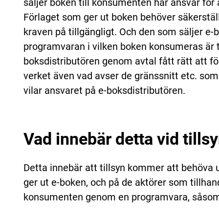
säljer boken till konsumenten har ansvar för 
Förlaget som ger ut boken behöver säkerställa
kraven på tillgängligt. Och den som säljer e-b
programvaran i vilken boken konsumeras är ti
boksdistributören genom avtal fått rätt att f
verket även vad avser de gränssnitt etc. som k
vilar ansvaret på e-boksdistributören.
Vad innebär detta vid tills
Detta innebär att tillsyn kommer att behöva
ger ut e-boken, och på de aktörer som tillhand
konsumenten genom en programvara, såsom 