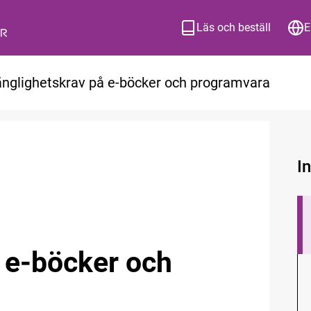
Läs och beställ
E
gänglighetskrav på e-böcker och programvara
I
å e-böcker och