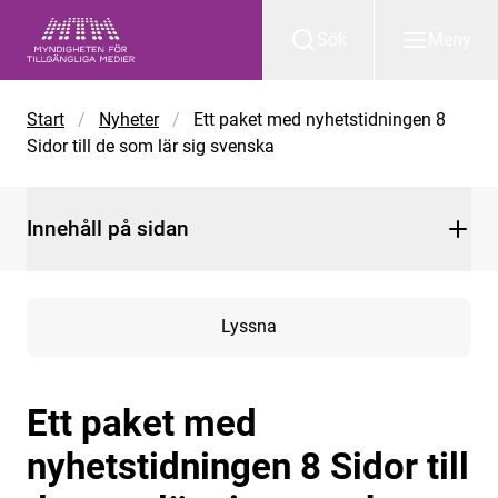
Gå till huvudinnehåll
Sök
Meny
Start
/
Nyheter
/
Ett paket med nyhetstidningen 8
Sidor till de som lär sig svenska
Innehåll på sidan
Lyssna
Ett paket med
nyhetstidningen 8 Sidor till