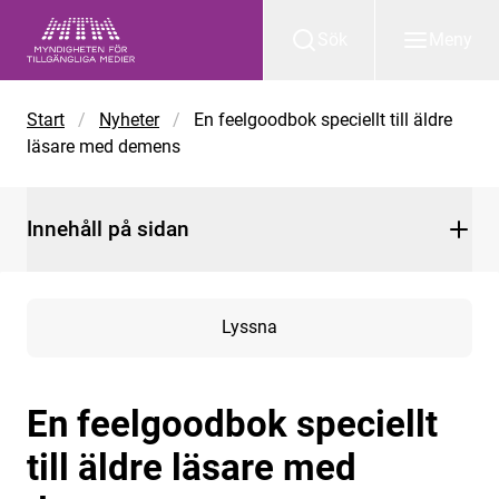
Gå till huvudinnehåll
Sök
Meny
Start
/
Nyheter
/
En feelgoodbok speciellt till äldre
läsare med demens
Innehåll på sidan
Lyssna
En feelgoodbok speciellt
till äldre läsare med