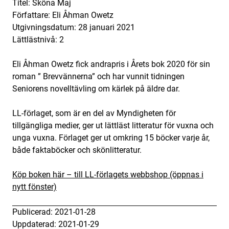
Titel: Sköna Maj
Författare: Eli Åhman Owetz
Utgivningsdatum: 28 januari 2021
Lättlästnivå: 2
Eli Åhman Owetz fick andrapris i Årets bok 2020 för sin
roman ” Brevvännerna” och har vunnit tidningen
Seniorens novelltävling om kärlek på äldre dar.
LL-förlaget, som är en del av Myndigheten för
tillgängliga medier, ger ut lättläst litteratur för vuxna och
unga vuxna. Förlaget ger ut omkring 15 böcker varje år,
både faktaböcker och skönlitteratur.
Köp boken här – till LL-förlagets webbshop (öppnas i
nytt fönster)
Publicerad: 2021-01-28
Uppdaterad: 2021-01-29