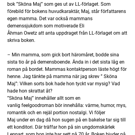
bok ”Sköna Maj” som ges ut av LL-förlaget. Som
förebild för bokens huvudkaraktär, Maj, står författarens
egen mamma. Det var också mammans
demenssjukdom som motiverade Eli
Åhman Owetz att anta uppdraget från LL-förlaget om att
skriva boken.
– Min mamma, som gick bort häromåret, bodde sina
sista tio år på demensboende. Ända in i det sista låg en
roman på bordet. Mammas kontaktperson läste högt för
henne. Jag tänkte på mamma när jag skrev ” Sköna
Maj”: Vilken sorts bok hade hon tyckt var mysig? Vad
hade hon skrattat åt?
”Sköna Maj” innehåller allt som en
vanlig feelgoodroman bör innehålla: värme, humor, mys,
romantik och en rejäl portion nostalgi. Vi följer
Maj under en dag då hon sugen på en bakelse tar sig till
ett konditori. Där träffar hon på sin ungdomskärlek
Lennart, som hon inte har sett på 70 år. Boken bjuder på