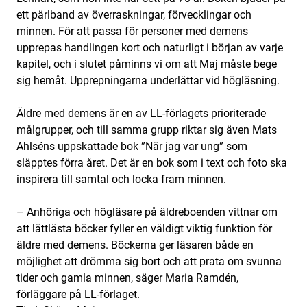
ett pärlband av överraskningar, förvecklingar och
minnen. För att passa för personer med demens
upprepas handlingen kort och naturligt i början av varje
kapitel, och i slutet påminns vi om att Maj måste bege
sig hemåt. Upprepningarna underlättar vid högläsning.
Äldre med demens är en av LL-förlagets prioriterade
målgrupper, och till samma grupp riktar sig även Mats
Ahlséns uppskattade bok ”När jag var ung” som
släpptes förra året. Det är en bok som i text och foto ska
inspirera till samtal och locka fram minnen.
– Anhöriga och högläsare på äldreboenden vittnar om
att lättlästa böcker fyller en väldigt viktig funktion för
äldre med demens. Böckerna ger läsaren både en
möjlighet att drömma sig bort och att prata om svunna
tider och gamla minnen, säger Maria Ramdén,
förläggare på LL-förlaget.