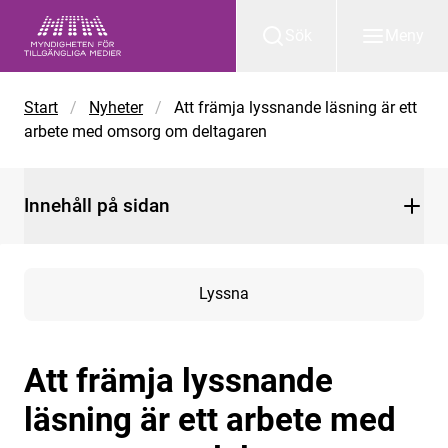
Gå till huvudinnehåll
Sök
Meny
Start
/
Nyheter
/
Att främja lyssnande läsning är ett
arbete med omsorg om deltagaren
Innehåll på sidan
Lyssna
Att främja lyssnande
läsning är ett arbete med