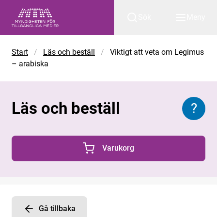
Gå till huvudinnehåll
Sök
Meny
Start
/
Läs och beställ
/
Viktigt att veta om Legimus
– arabiska
Läs och beställ
?
Inform
Varukorg
0 Produkter i varukorgen
Gå tillbaka