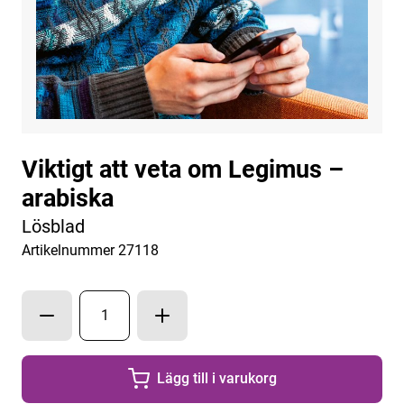
Viktigt att veta om Legimus –
arabiska
Lösblad
Artikelnummer 27118
Lägg till i varukorg
Lägg till
1
exemplar a