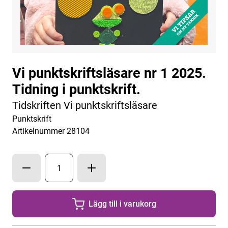
Vi punktskriftsläsare nr 1 2025.
Tidning i punktskrift.
Tidskriften Vi punktskriftsläsare
Punktskrift
Artikelnummer 28104
Lägg till i varukorg
Lägg till
1
exemplar 