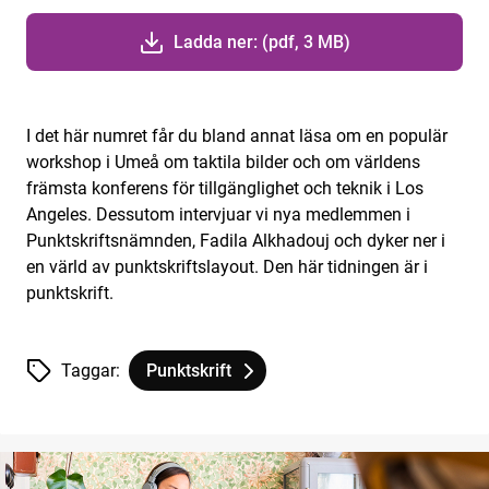
Ladda ner: (pdf, 3 MB)
I det här numret får du bland annat läsa om en populär
workshop i Umeå om taktila bilder och om världens
främsta konferens för tillgänglighet och teknik i Los
Angeles. Dessutom intervjuar vi nya medlemmen i
Punktskriftsnämnden, Fadila Alkhadouj och dyker ner i
en värld av punktskriftslayout. Den här tidningen är i
punktskrift.
Taggar:
Punktskrift
Tagg
tillhör
Vi punktskriftsläsare nr 1 2025. Tidning i pun