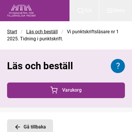
Gå till huvudinnehåll
Sök
Meny
Start
/
Läs och beställ
/
Vi punktskriftsläsare nr 1
2025. Tidning i punktskrift.
Läs och beställ
?
Inform
Varukorg
0 Produkter i varukorgen
Gå tillbaka