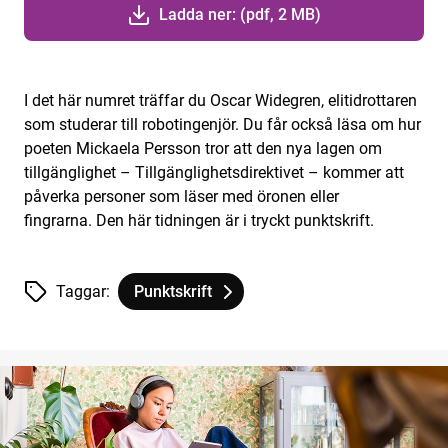
Ladda ner: (pdf, 2 MB)
I det här numret träffar du Oscar Widegren, elitidrottaren
som studerar till robotingenjör. Du får också läsa om hur
poeten Mickaela Persson tror att den nya lagen om
tillgänglighet – Tillgänglighetsdirektivet – kommer att
påverka personer som läser med öronen eller
fingrarna. Den här tidningen är i tryckt punktskrift.
Taggar:
Punktskrift
Tagg
tillhör
Vi punktskriftsläsare nr 2 2023. Tidning i try