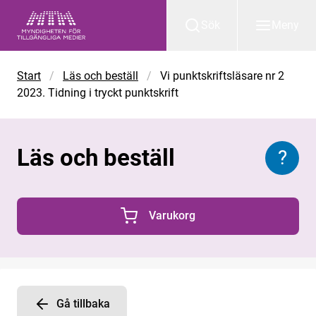
Gå till huvudinnehåll
Sök
Meny
Start
/
Läs och beställ
/
Vi punktskriftsläsare nr 2
2023. Tidning i tryckt punktskrift
Läs och beställ
?
Inform
Varukorg
0 Produkter i varukorgen
Gå tillbaka