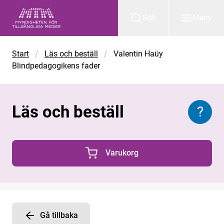
Gå till huvudinnehåll
Sök
Meny
Start
/
Läs och beställ
/
Valentin Haüy
Blindpedagogikens fader
Läs och beställ
?
Inform
Varukorg
0 Produkter i varukorgen
Gå tillbaka