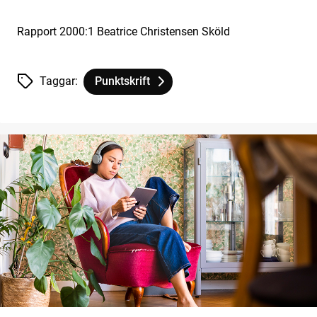
Rapport 2000:1 Beatrice Christensen Sköld
Taggar:
Punktskrift
Tagg
tillhör
Valentin Haüy Blindpedagogikens fader