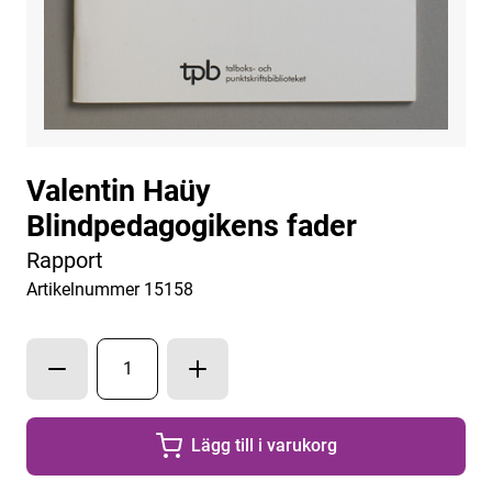
Valentin Haüy
Blindpedagogikens fader
Rapport
Artikelnummer 15158
Lägg till i varukorg
Lägg till
1
exemplar 