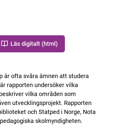
Läs digitalt (html)
p är ofta svåra ämnen att studera
här rapporten undersöker vilka
 beskriver vilka områden som
även utvecklingsprojekt. Rapporten
iblioteket och Statped i Norge, Nota
alpedagogiska skolmyndigheten.