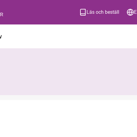
Läs och beställ
E
w
ion om hur du beställer