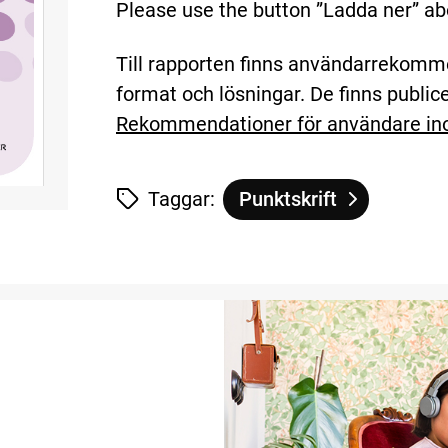
Please use the button ”Ladda ner” ab
Till rapporten finns användarrekom
format och lösningar. De finns publi
Rekommendationer för användare i
Taggar:
Punktskrift
Tagg
tillhör
STEM tech review