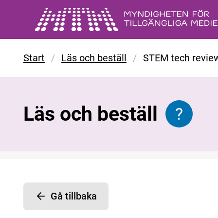
Gå till huvudinnehåll
Start
/
Läs och beställ
/
STEM tech revie
Läs och beställ
?
Informat
Gå tillbaka