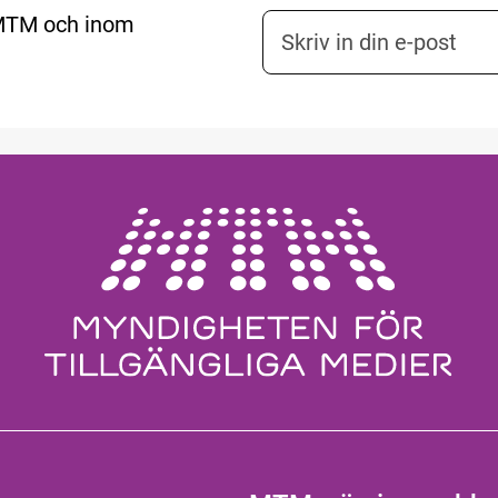
 MTM och inom
E-postadress nyhetsbr